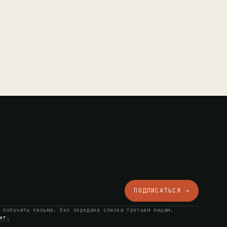
ПОДПИСАТЬСЯ →
 получать письма. Без передачи списка третьим лицам.
нт.