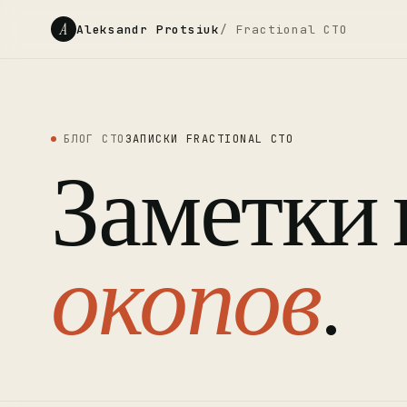
A
Aleksandr Protsiuk
/ Fractional CTO
БЛОГ CTO
ЗАПИСКИ FRACTIONAL CTO
Заметки 
окопов
.