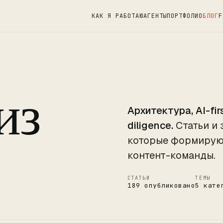
КАК Я РАБОТАЮ
АГЕНТЫ
ПОРТФОЛИО
БЛОГ
F
из
Архитектура, AI-fir
diligence.
Статьи и 
которые формируют 
контент-команды.
СТАТЬИ
ТЕМЫ
189 опубликовано
5 кате