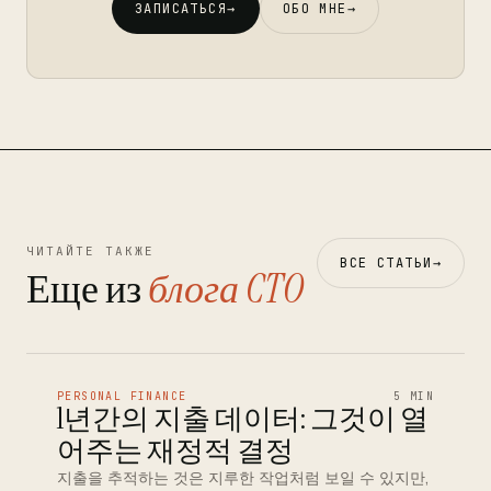
ЗАПИСАТЬСЯ
→
ОБО МНЕ
→
ЧИТАЙТЕ ТАКЖЕ
ВСЕ СТАТЬИ
→
Еще из
блога CTO
PERSONAL FINANCE
5 MIN
1년간의 지출 데이터: 그것이 열
어주는 재정적 결정
지출을 추적하는 것은 지루한 작업처럼 보일 수 있지만,