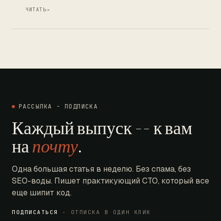
ЧИТАТЬ
→
РАССЫЛКА - ПОДПИСКА
Каждый выпуск -- к вам
на
почту
.
Одна большая статья в неделю. Без спама, без
SEO-воды. Пишет практикующий CTO, который все
еще шипит код.
ПОДПИСАТЬСЯ
- ОТПИСКА В ОДИН КЛИК