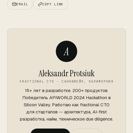
EMAIL
COPY LINK
A
Aleksandr Protsiuk
FRACTIONAL CTO - САННИВЕЙЛ, КАЛИФОРНИЯ
15+ лет в разработке. 200+ продуктов.
Победитель APIWORLD 2024 Hackathon в
Silicon Valley. Работаю как fractional CTO
для стартапов -- архитектура, AI-first
разработка, найм, техническое due diligence.