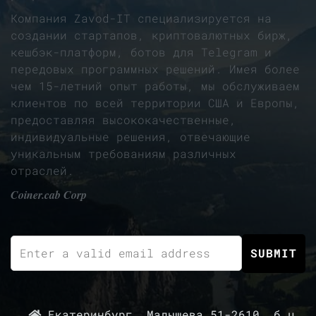
Компания Zavod-IT специализируется на
создании стартапов, криптовалютных бирж,
кешбэк-платформ, ботов для Telegram и
передовых программных решений. Имея более
чем 15-летний опыт работы, мы обслуживаем
клиентов по всей территории США и Европы,
предоставляя высококачественные,
индивидуальные решения, отвечающие
уникальным требованиям различных
отраслей.
Coiner.cab Corp
Екатеринбург, Малышева 51-2610, б.ц.