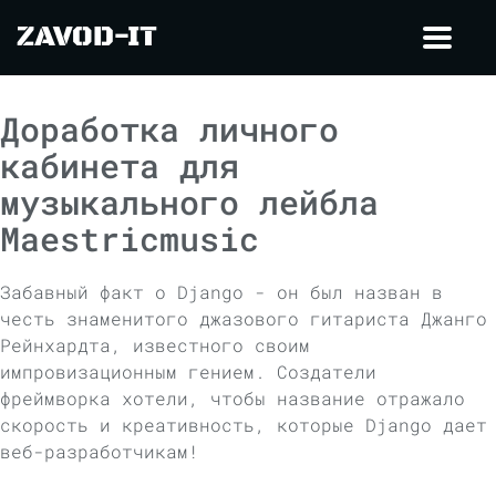
ZAVOD-IT
Toggl
navig
Доработка личного
кабинета для
музыкального лейбла
Maestricmusic
Забавный факт о Django - он был назван в
честь знаменитого джазового гитариста Джанго
Рейнхардта, известного своим
импровизационным гением. Создатели
фреймворка хотели, чтобы название отражало
скорость и креативность, которые Django дает
веб-разработчикам!