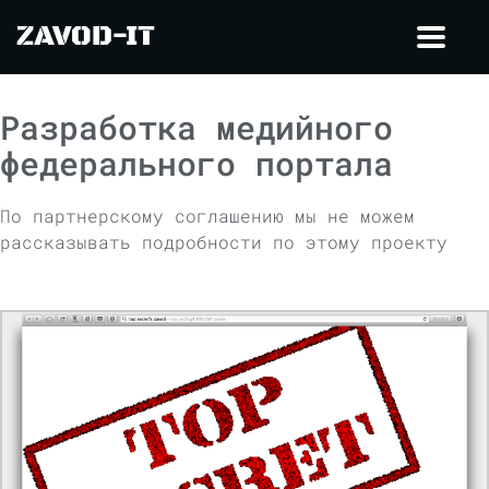
ZAVOD-IT
Toggl
navig
Разработка медийного
федерального портала
По партнерскому соглашению мы не можем
рассказывать подробности по этому проекту