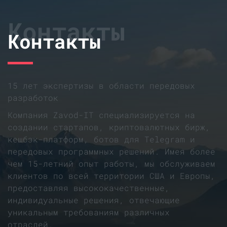
Контакты
Контакты
15 лет экспертизы в области передовых
разработок
Компания Zavod-IT специализируется на
создании стартапов, криптовалютных бирж,
кешбэк-платформ, ботов для Telegram и
передовых программных решений. Имея более
чем 15-летний опыт работы, мы обслуживаем
клиентов по всей территории США и Европы,
предоставляя высококачественные,
индивидуальные решения, отвечающие
уникальным требованиям различных
отраслей.