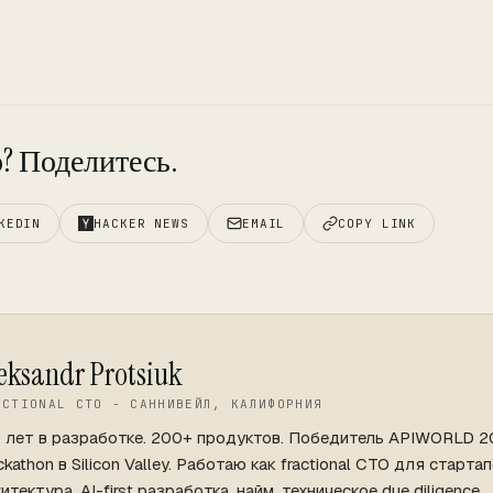
? Поделитесь.
KEDIN
HACKER NEWS
EMAIL
COPY LINK
eksandr Protsiuk
ACTIONAL CTO - САННИВЕЙЛ, КАЛИФОРНИЯ
+ лет в разработке. 200+ продуктов. Победитель APIWORLD 
kathon в Silicon Valley. Работаю как fractional CTO для стартап
итектура, AI-first разработка, найм, техническое due diligence.