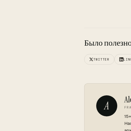
Было полезно
TWITTER
LIN
Al
A
FR
15
Hac
арх