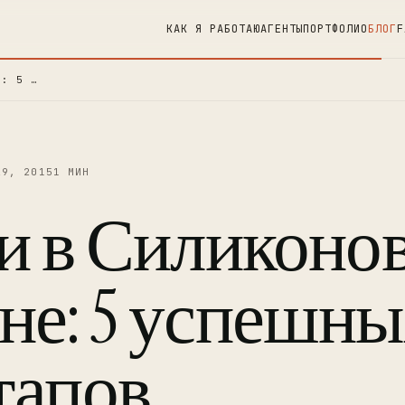
КАК Я РАБОТАЮ
АГЕНТЫ
ПОРТФОЛИО
БЛОГ
F
Е: 5 …
29, 2015
1 МИН
 в Силиконо
не: 5 успешн
тапов