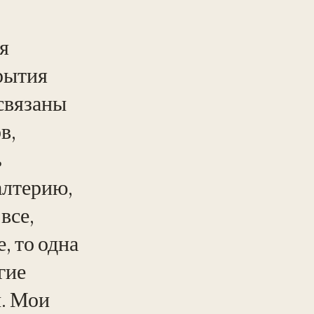
я
рытия
 связаны
в,
ь
алтерию,
все,
, то одна
гие
ы. Мои