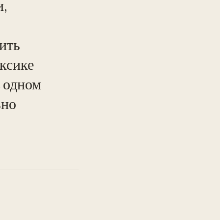
и,
ить
ксике
в одном
ьно