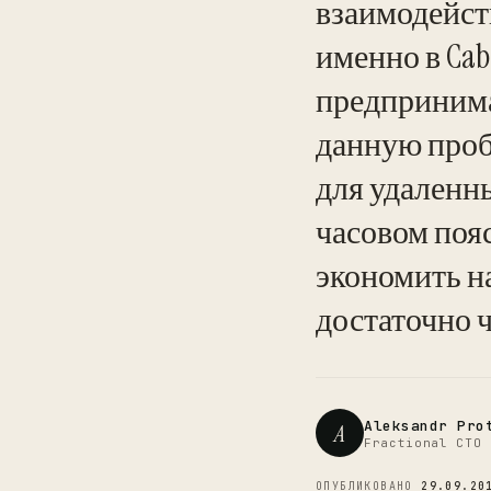
взаимодейств
именно в Ca
предпринима
данную проб
для удаленны
часовом поя
экономить н
достаточно ч
Aleksandr Pro
A
Fractional CTO 
ОПУБЛИКОВАНО
29.09.20