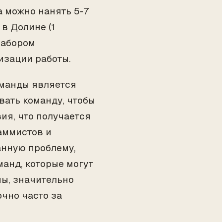
а можно нанять 5-7
в Долине (1
набором
низации работы.
манды является
вать команду, чтобы
ия, что получается
раммистов и
анную проблему,
анд, которые могут
ны, значительно
очно часто за