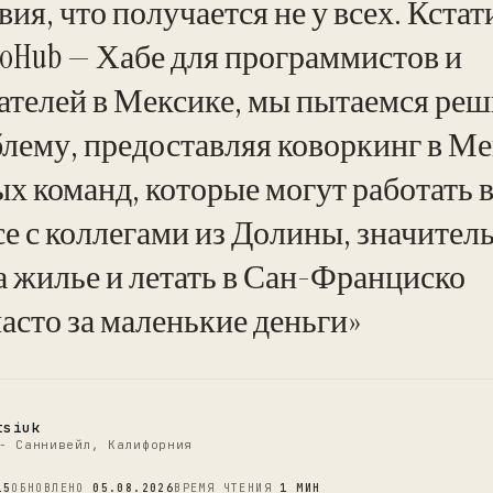
ия, что получается не у всех. Кстат
boHub — Хабе для программистов и
телей в Мексике, мы пытаемся реш
лему, предоставляя коворкинг в Ме
х команд, которые могут работать 
се с коллегами из Долины, значител
а жилье и летать в Сан-Франциско
асто за маленькие деньги»
tsiuk
- Саннивейл, Калифорния
15
ОБНОВЛЕНО
05.08.2026
ВРЕМЯ ЧТЕНИЯ
1 МИН