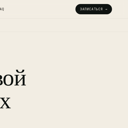
AQ
ЗАПИСАТЬСЯ →
вой
ых