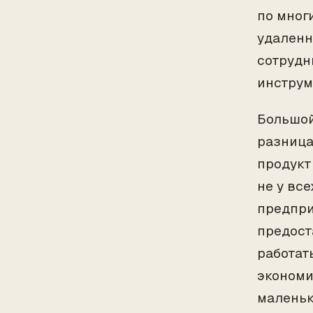
по мног
удаленн
сотрудн
инструм
Большой
разница
продукт
не у вс
предпри
предост
работат
экономи
маленьк