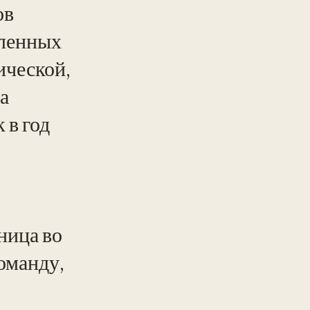
ов
аленных
ической,
а
 в год
ница во
оманду,