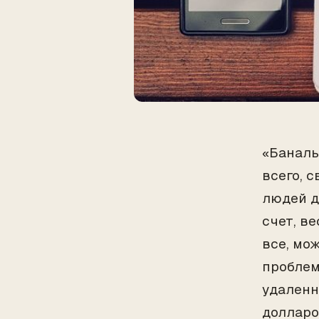
«Баналь
всего, 
людей д
счет, в
все, мо
проблем
удаленн
долларо