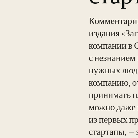
Комментарий
издания «За
компании в 
с незнанием 
нужных люде
компанию, о
принимать п
можно даже и
из первых п
стартапы, —