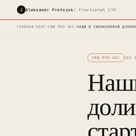
A
Aleksandr Protsiuk
/ Fractional CTO
ГЛАВНАЯ
/
БЛОГ
/
СМИ ПРО НАС
/
НАШИ В СИЛИКОНОВОЙ ДОЛИН
СМИ ПРО НАС
СЕН 
Наши
доли
стар