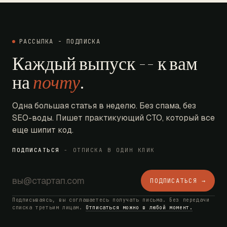
РАССЫЛКА - ПОДПИСКА
Каждый выпуск -- к вам
на
почту
.
Одна большая статья в неделю. Без спама, без
SEO-воды. Пишет практикующий CTO, который все
еще шипит код.
ПОДПИСАТЬСЯ
- ОТПИСКА В ОДИН КЛИК
ПОДПИСАТЬСЯ →
Подписываясь, вы соглашаетесь получать письма. Без передачи
списка третьим лицам.
Отписаться можно в любой момент.