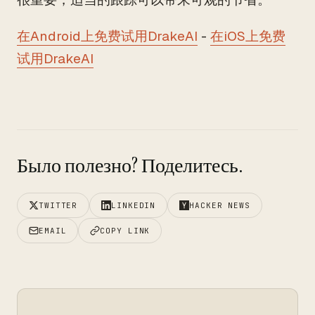
在Android上免费试用DrakeAI
-
在iOS上免费
试用DrakeAI
Было полезно? Поделитесь.
TWITTER
LINKEDIN
HACKER NEWS
EMAIL
COPY LINK