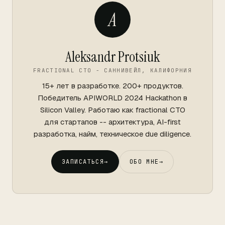
A
Aleksandr Protsiuk
FRACTIONAL CTO - САННИВЕЙЛ, КАЛИФОРНИЯ
15+ лет в разработке. 200+ продуктов.
Победитель APIWORLD 2024 Hackathon в
Silicon Valley. Работаю как fractional CTO
для стартапов -- архитектура, AI-first
разработка, найм, техническое due diligence.
ЗАПИСАТЬСЯ
→
ОБО МНЕ
→