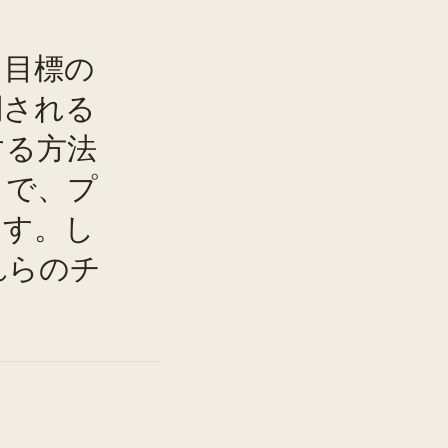
、目標の
倒される
する方法
とで、プ
ます。し
TO
れらのチ