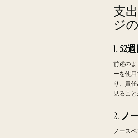
支
ジ
1.
52
前述のよ
ーを使用
り、責任
見ること
2.
ノ
ノースペ