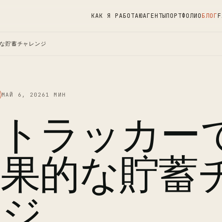
КАК Я РАБОТАЮ
АГЕНТЫ
ПОРТФОЛИО
БЛОГ
F
な貯蓄チャレンジ
МАЙ 6, 2026
1 МИН
出トラッカー
効果的な貯蓄
ンジ