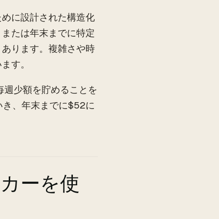
ために設計された構造化
、または年末までに特定
くあります。複雑さや時
います。
毎週少額を貯めることを
いき、年末までに$52に
。
ッカーを使