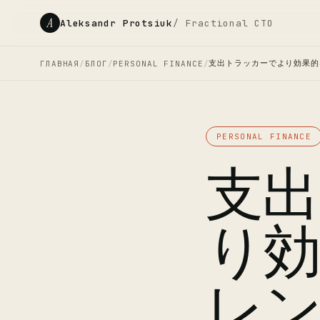
A
Aleksandr Protsiuk
/ Fractional CTO
支出トラッカーでより効果的
ГЛАВНАЯ
/
БЛОГ
/
PERSONAL FINANCE
/
PERSONAL FINANCE
支
り
レ