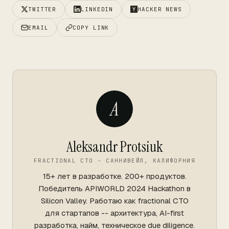
TWITTER
LINKEDIN
HACKER NEWS
EMAIL
COPY LINK
A
Aleksandr Protsiuk
FRACTIONAL CTO - САННИВЕЙЛ, КАЛИФОРНИЯ
15+ лет в разработке. 200+ продуктов.
Победитель APIWORLD 2024 Hackathon в
Silicon Valley. Работаю как fractional CTO
для стартапов -- архитектура, AI-first
разработка, найм, техническое due diligence.