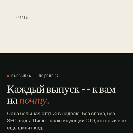
ЧИТАТЬ
→
РАССЫЛКА - ПОДПИСКА
Каждый выпуск -- к вам
на
почту
.
Одна большая статья в неделю. Без спама, без
SEO-воды. Пишет практикующий CTO, который все
еще шипит код.