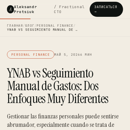
Aleksandr
/ Fractional
ЗАПИСАТЬСЯ
A
Protsiuk
CTO
→
ГЛАВНАЯ
/
БЛОГ
/
PERSONAL FINANCE
/
YNAB VS SEGUIMIENTO MANUAL DE …
PERSONAL FINANCE
МАЙ 5, 2026
6 МИН
YNAB vs Seguimiento
Manual de Gastos: Dos
Enfoques Muy Diferentes
Gestionar las finanzas personales puede sentirse
abrumador, especialmente cuando se trata de