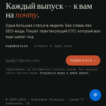
Каждый выпуск -- к вам
на
почту
.
Одна большая статья в неделю. Без спама, без
SEO-воды. Пишет практикующий CTO, который все
еще шипит код.
ПОДПИСАТЬСЯ
- ОТПИСКА В ОДИН КЛИК
ПОДПИСАТЬСЯ →
Подписываясь, вы соглашаетесь получать письма. Без передачи
списка третьим лицам.
Отписаться можно в любой момент.
AI Bot
💬
© 2009-2026 - Aleksandr Protsiuk - Zavod-IT -
Sunnyvale, CA