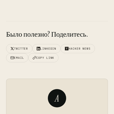
Было полезно? Поделитесь.
TWITTER
LINKEDIN
HACKER NEWS
EMAIL
COPY LINK
A