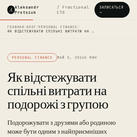
Aleksandr
/ Fractional
ЗАПИСАТЬСЯ
A
Protsiuk
CTO
→
ГЛАВНАЯ
/
БЛОГ
/
PERSONAL FINANCE
/
ЯК ВІДСТЕЖУВАТИ СПІЛЬНІ ВИТРАТИ НА …
PERSONAL FINANCE
МАЙ 5, 2026
5 МИН
Як відстежувати
спільні витрати на
подорожі з групою
Подорожувати з друзями або родиною
може бути одним з найприємніших