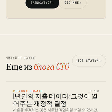
ЗАПИСАТЬСЯ
→
ОБО МНЕ
→
ЧИТАЙТЕ ТАКЖЕ
ВСЕ СТАТЬИ
→
Еще из
блога CTO
PERSONAL FINANCE
5 MIN
1년간의 지출 데이터: 그것이 열
어주는 재정적 결정
지출을 추적하는 것은 지루한 작업처럼 보일 수 있지만,