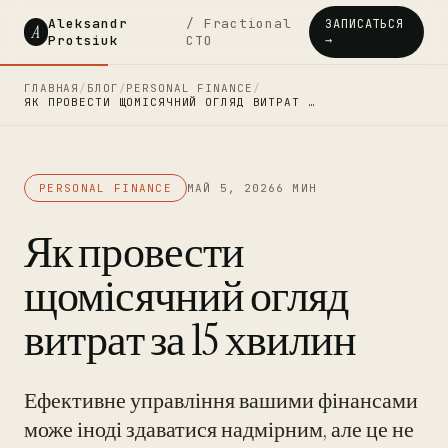
Aleksandr
/ Fractional
ЗАПИСАТЬСЯ
A
Protsiuk
CTO
→
ГЛАВНАЯ
/
БЛОГ
/
PERSONAL FINANCE
/
ЯК ПРОВЕСТИ ЩОМІСЯЧНИЙ ОГЛЯД ВИТРАТ …
PERSONAL FINANCE
МАЙ 5, 2026
6 МИН
Як провести
щомісячний огляд
витрат за 15 хвилин
Ефективне управління вашими фінансами
може іноді здаватися надмірним, але це не