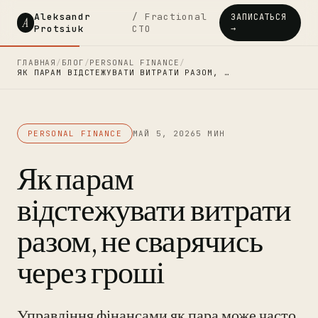
Aleksandr
/ Fractional
ЗАПИСАТЬСЯ
A
Protsiuk
CTO
→
ГЛАВНАЯ
/
БЛОГ
/
PERSONAL FINANCE
/
ЯК ПАРАМ ВІДСТЕЖУВАТИ ВИТРАТИ РАЗОМ, …
PERSONAL FINANCE
МАЙ 5, 2026
5 МИН
Як парам
відстежувати витрати
разом, не сварячись
через гроші
Управління фінансами як пара може часто