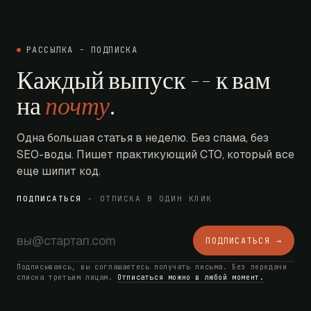
РАССЫЛКА - ПОДПИСКА
Каждый выпуск -- к вам
на
почту
.
Одна большая статья в неделю. Без спама, без
SEO-воды. Пишет практикующий CTO, который все
еще шипит код.
ПОДПИСАТЬСЯ
- ОТПИСКА В ОДИН КЛИК
ПОДПИСАТЬСЯ →
Подписываясь, вы соглашаетесь получать письма. Без передачи
списка третьим лицам.
Отписаться можно в любой момент.