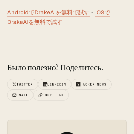
AndroidでDrakeAIを無料で試す
-
iOSで
DrakeAIを無料で試す
Было полезно? Поделитесь.
TWITTER
LINKEDIN
HACKER NEWS
EMAIL
COPY LINK