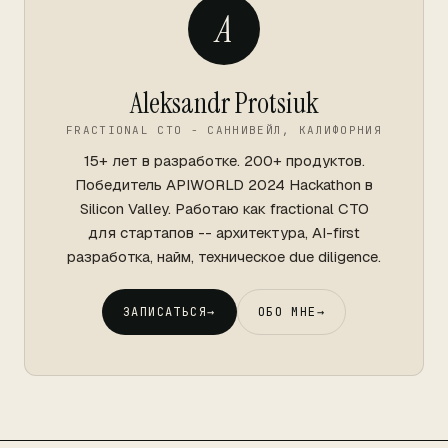
A
Aleksandr Protsiuk
FRACTIONAL CTO - САННИВЕЙЛ, КАЛИФОРНИЯ
15+ лет в разработке. 200+ продуктов.
Победитель APIWORLD 2024 Hackathon в
Silicon Valley. Работаю как fractional CTO
для стартапов -- архитектура, AI-first
разработка, найм, техническое due diligence.
ЗАПИСАТЬСЯ
→
ОБО МНЕ
→