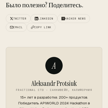
Было полезно? Поделитесь.
TWITTER
LINKEDIN
HACKER NEWS
EMAIL
COPY LINK
A
Aleksandr Protsiuk
FRACTIONAL CTO - САННИВЕЙЛ, КАЛИФОРНИЯ
15+ лет в разработке. 200+ продуктов.
Победитель APIWORLD 2024 Hackathon в