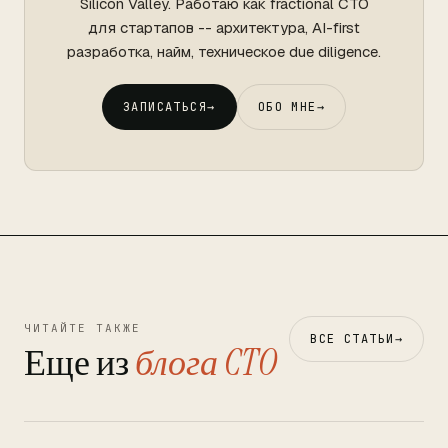
Silicon Valley. Работаю как fractional CTO
для стартапов -- архитектура, AI-first
разработка, найм, техническое due diligence.
ЗАПИСАТЬСЯ
→
ОБО МНЕ
→
ЧИТАЙТЕ ТАКЖЕ
ВСЕ СТАТЬИ
→
Еще из
блога CTO