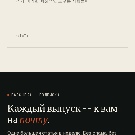
적기. 이러한 혁신적인 도구는 사람들이 …
ЧИТАТЬ
→
РАССЫЛКА - ПОДПИСКА
Каждый выпуск -- к вам
на
почту
.
Одна большая статья в неделю. Без спама, без