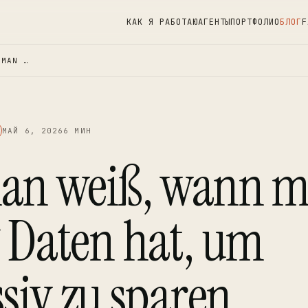
КАК Я РАБОТАЮ
АГЕНТЫ
ПОРТФОЛИО
БЛОГ
F
MAN …
МАЙ 6, 2026
6 МИН
an weiß, wann 
 Daten hat, um
siv zu sparen