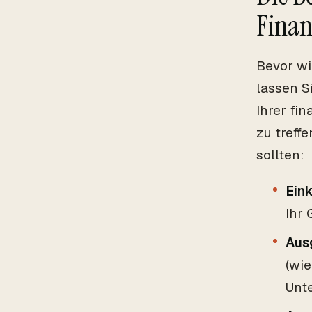
Finan
Bevor wi
lassen S
Ihrer fi
zu treffe
sollten:
Ein
Ihr
Aus
(wi
Unte