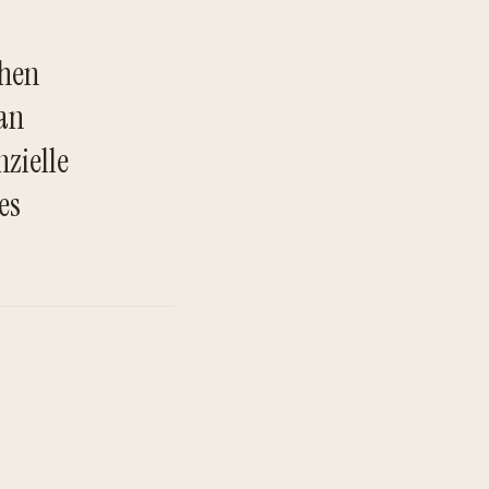
chen
man
nzielle
TO
es