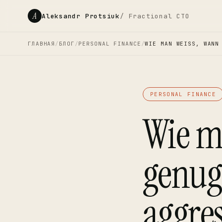
A
Aleksandr Protsiuk
/ Fractional CTO
ГЛАВНАЯ
/
БЛОГ
/
PERSONAL FINANCE
/
WIE MAN WEISS, WANN 
PERSONAL FINANCE
Wie m
genug
aggres