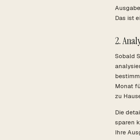
Ausgaben
Das ist 
2. Anal
Sobald S
analysie
bestimmt
Monat fü
zu Hause
Die deta
sparen k
Ihre Aus