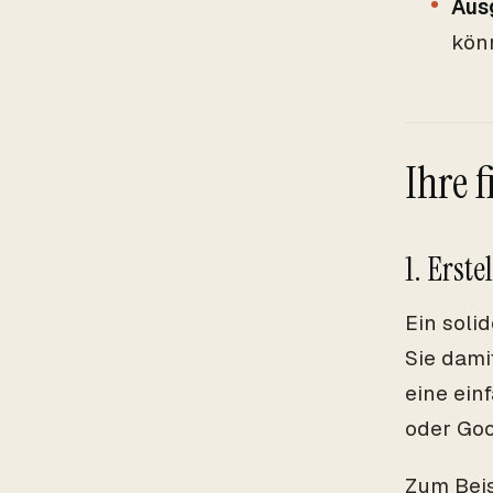
Aus
kön
Ihre 
1. Erste
Ein soli
Sie dami
eine ein
oder Goo
Zum Beis