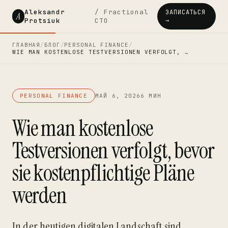
Aleksandr
/ Fractional
ЗАПИСАТЬСЯ
A
Protsiuk
CTO
→
ГЛАВНАЯ
/
БЛОГ
/
PERSONAL FINANCE
/
WIE MAN KOSTENLOSE TESTVERSIONEN VERFOLGT, …
PERSONAL FINANCE
МАЙ 6, 2026
6 МИН
Wie man kostenlose
Testversionen verfolgt, bevor
sie kostenpflichtige Pläne
werden
In der heutigen digitalen Landschaft sind