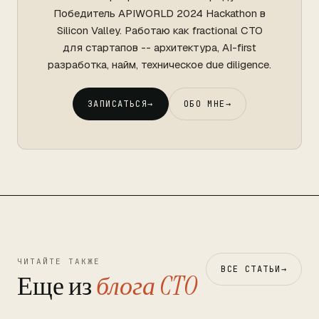
Победитель APIWORLD 2024 Hackathon в
Silicon Valley. Работаю как fractional CTO
для стартапов -- архитектура, AI-first
разработка, найм, техническое due diligence.
ЗАПИСАТЬСЯ
→
ОБО МНЕ
→
ЧИТАЙТЕ ТАКЖЕ
ВСЕ СТАТЬИ
→
Еще из
блога CTO