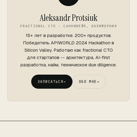
Aleksandr Protsiuk
FRACTIONAL CTO - САННИВЕЙЛ, КАЛИФОРНИЯ
15+ лет в разработке. 200+ продуктов.
Победитель APIWORLD 2024 Hackathon в
Silicon Valley. Работаю как fractional CTO
для стартапов -- архитектура, AI-first
разработка, найм, техническое due diligence.
ЗАПИСАТЬСЯ
→
ОБО МНЕ
→