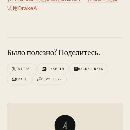
试用DrakeAI
Было полезно? Поделитесь.
TWITTER
LINKEDIN
HACKER NEWS
EMAIL
COPY LINK
A