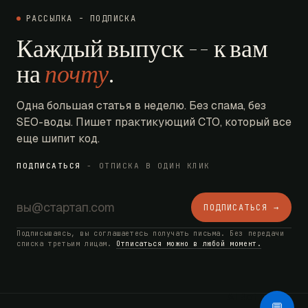
РАССЫЛКА - ПОДПИСКА
Каждый выпуск -- к вам
на
почту
.
Одна большая статья в неделю. Без спама, без
SEO-воды. Пишет практикующий CTO, который все
еще шипит код.
ПОДПИСАТЬСЯ
- ОТПИСКА В ОДИН КЛИК
ПОДПИСАТЬСЯ →
Подписываясь, вы соглашаетесь получать письма. Без передачи
списка третьим лицам.
Отписаться можно в любой момент.
AI Bot
💬