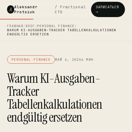
Aleksandr
/ Fractional
ЗАПИСАТЬСЯ
A
Protsiuk
CTO
→
ГЛАВНАЯ
/
БЛОГ
/
PERSONAL FINANCE
/
WARUM KI-AUSGABEN-TRACKER TABELLENKALKULATIONEN
ENDGÜLTIG ERSETZEN
PERSONAL FINANCE
МАЙ 6, 2026
6 МИН
Warum KI-Ausgaben-
Tracker
Tabellenkalkulationen
endgültig ersetzen