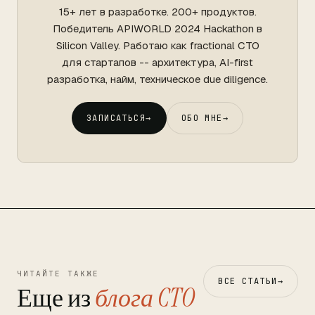
15+ лет в разработке. 200+ продуктов.
Победитель APIWORLD 2024 Hackathon в
Silicon Valley. Работаю как fractional CTO
для стартапов -- архитектура, AI-first
разработка, найм, техническое due diligence.
ЗАПИСАТЬСЯ
→
ОБО МНЕ
→
ЧИТАЙТЕ ТАКЖЕ
ВСЕ СТАТЬИ
→
Еще из
блога CTO