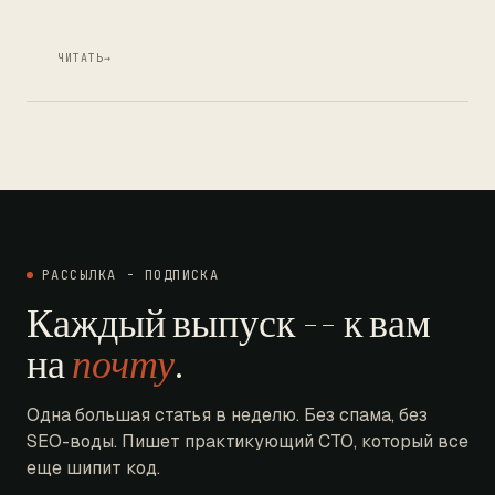
ЧИТАТЬ
→
РАССЫЛКА - ПОДПИСКА
Каждый выпуск -- к вам
на
почту
.
Одна большая статья в неделю. Без спама, без
SEO-воды. Пишет практикующий CTO, который все
еще шипит код.