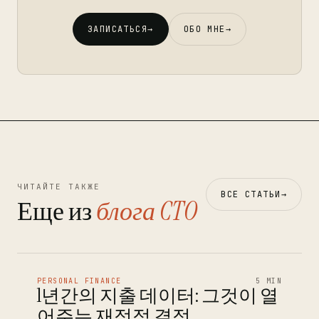
ЗАПИСАТЬСЯ
→
ОБО МНЕ
→
ЧИТАЙТЕ ТАКЖЕ
ВСЕ СТАТЬИ
→
Еще из
блога CTO
PERSONAL FINANCE
5 MIN
1년간의 지출 데이터: 그것이 열
어주는 재정적 결정