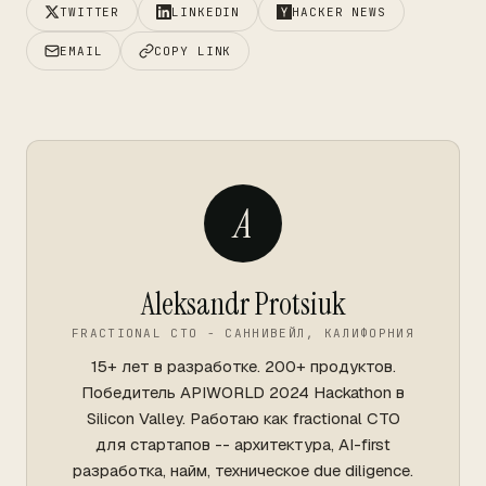
TWITTER
LINKEDIN
HACKER NEWS
EMAIL
COPY LINK
A
Aleksandr Protsiuk
FRACTIONAL CTO - САННИВЕЙЛ, КАЛИФОРНИЯ
15+ лет в разработке. 200+ продуктов.
Победитель APIWORLD 2024 Hackathon в
Silicon Valley. Работаю как fractional CTO
для стартапов -- архитектура, AI-first
разработка, найм, техническое due diligence.