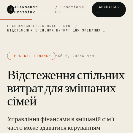
Aleksandr
/ Fractional
ЗАПИСАТЬСЯ
A
Protsiuk
CTO
→
ГЛАВНАЯ
/
БЛОГ
/
PERSONAL FINANCE
/
ВІДСТЕЖЕННЯ СПІЛЬНИХ ВИТРАТ ДЛЯ ЗМІШАНИХ …
PERSONAL FINANCE
МАЙ 5, 2026
6 МИН
Відстеження спільних
витрат для змішаних
сімей
Управління фінансами в змішаній сім'ї
часто може здаватися керуванням