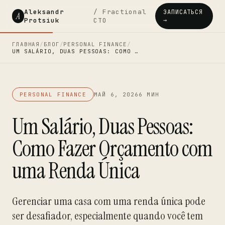
Aleksandr
/ Fractional
ЗАПИСАТЬСЯ
A
Protsiuk
CTO
→
ГЛАВНАЯ
/
БЛОГ
/
PERSONAL FINANCE
/
UM SALÁRIO, DUAS PESSOAS: COMO …
PERSONAL FINANCE
МАЙ 6, 2026
6 МИН
Um Salário, Duas Pessoas:
Como Fazer Orçamento com
uma Renda Única
Gerenciar uma casa com uma renda única pode
ser desafiador, especialmente quando você tem