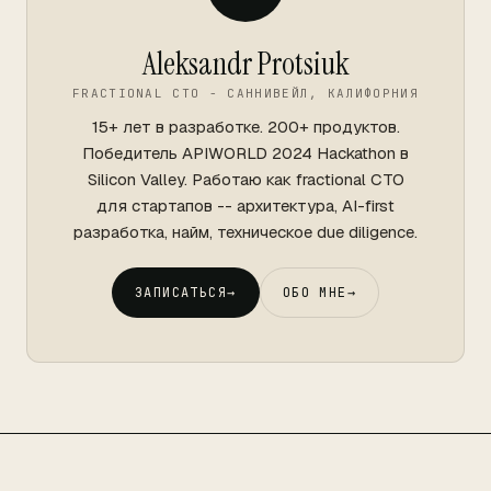
Aleksandr Protsiuk
FRACTIONAL CTO - САННИВЕЙЛ, КАЛИФОРНИЯ
15+ лет в разработке. 200+ продуктов.
Победитель APIWORLD 2024 Hackathon в
Silicon Valley. Работаю как fractional CTO
для стартапов -- архитектура, AI-first
разработка, найм, техническое due diligence.
ЗАПИСАТЬСЯ
→
ОБО МНЕ
→