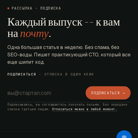
РАССЫЛКА - ПОДПИСКА
Каждый выпуск -- к вам
на
почту
.
Одна большая статья в неделю. Без спама, без
SEO-воды. Пишет практикующий CTO, который все
еще шипит код.
ПОДПИСАТЬСЯ
- ОТПИСКА В ОДИН КЛИК
ПОДПИСАТЬСЯ →
Подписываясь, вы соглашаетесь получать письма. Без передачи
списка третьим лицам.
Отписаться можно в любой момент.
AI Bot
💬