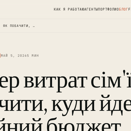
КАК Я РАБОТАЮ
АГЕНТЫ
ПОРТФОЛИО
БЛОГ
F
: ЯК ПОБАЧИТИ, …
МАЙ 5, 2026
5 МИН
р витрат сім'ї
чити, куди йд
йний бюджет