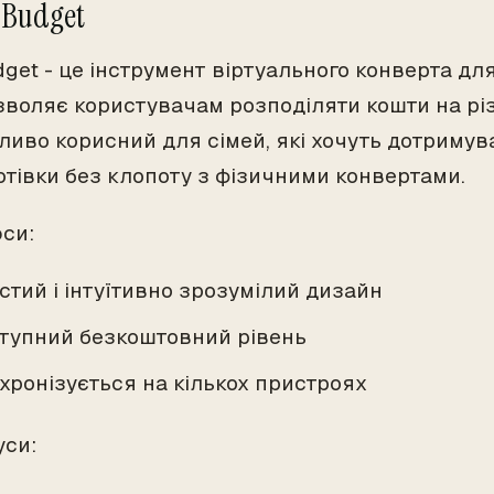
dBudget
get - це інструмент віртуального конверта д
зволяє користувачам розподіляти кошти на різн
бливо корисний для сімей, які хочуть дотриму
готівки без клопоту з фізичними конвертами.
юси:
стий і інтуїтивно зрозумілий дизайн
тупний безкоштовний рівень
хронізується на кількох пристроях
уси: