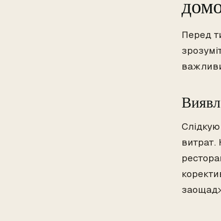
домо
Перед т
зрозумі
важлив
Виявл
Слідкую
витрат.
рестора
коректи
заощадже