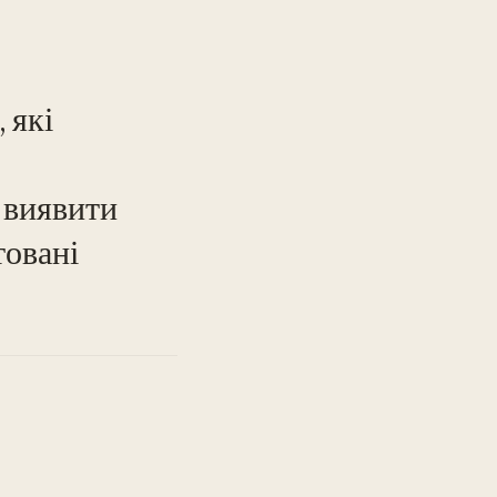
 які
, виявити
TO
товані