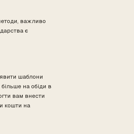
 методи, важливо
одарства є
виявити шаблони
більше на обіди в
огти вам внести
и кошти на