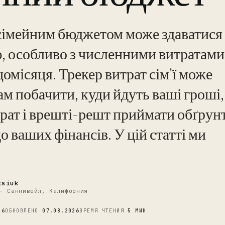
сімейним бюджетом може здаватися
, особливо з численними витратами,
місяця. Трекер витрат сім'ї може
м побачити, куди йдуть ваші гроші
C
рат і врешті-решт приймати обґрун
 ваших фінансів. У цій статті ми
tsiuk
- Саннивейл, Калифорния
26
ОБНОВЛЕНО
07.08.2026
ВРЕМЯ ЧТЕНИЯ
5 МИН