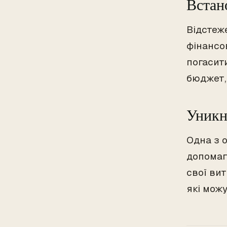
Встан
Відстеж
фінансов
погасит
бюджет,
Уникн
Одна з о
допомаг
свої вит
які можу