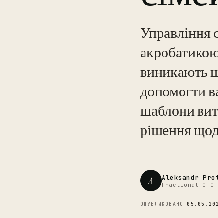
Управління 
акробатикою
виникають що
допомогти ва
шаблони вит
рішення щодо
Aleksandr Pro
A
Fractional CTO 
ОПУБЛИКОВАНО
05.05.20