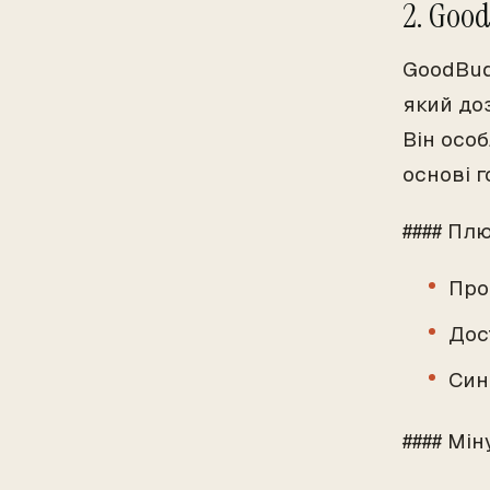
2. Goo
GoodBud
який до
Він осо
основі 
#### Пл
Про
Дос
Син
#### Мін