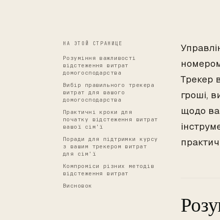
НА ЭТОЙ СТРАНИЦЕ
Управлі
Розуміння важливості
номером
відстеження витрат
домогосподарства
Трекер в
Вибір правильного трекера
витрат для вашого
гроші, 
домогосподарства
щодо ваш
Практичні кроки для
початку відстеження витрат
інструме
вашої сім'ї
Поради для підтримки курсу
практич
з вашим трекером витрат
для сім'ї
Компроміси різних методів
відстеження витрат
Висновок
Розу