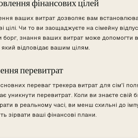
овлення фінансових цілей
ення ваших витрат дозволяє вам встановлюва
і цілі. Чи то ви заощаджуєте на сімейну відпу
и борг, знання ваших витрат може допомогти 
 який відповідає вашим цілям.
ення перевитрат
сновних переваг трекера витрат для сім'ї поля
ає уникнути перевитрат. Коли ви знаєте свій б
рати в реальному часі, ви менш схильні до ім
ть зірвати ваші фінансові плани.