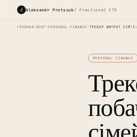
A
Aleksandr Protsiuk
/ Fractional CTO
ГЛАВНАЯ
/
БЛОГ
/
PERSONAL FINANCE
/
ТРЕКЕР ВИТРАТ СІМ'Ї
PERSONAL FINANCE
Треке
поба
сіме