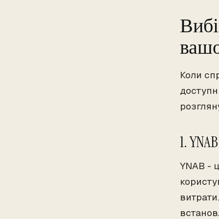
Вибі
вашо
Коли спр
доступни
розглян
1. YNAB
YNAB - 
користу
витрати
встанов