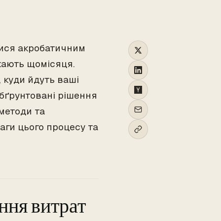
ися акробатичним
кають щомісяця.
, куди йдуть ваші
обґрунтовані рішення
 методи та
аги цього процесу та
ння витрат