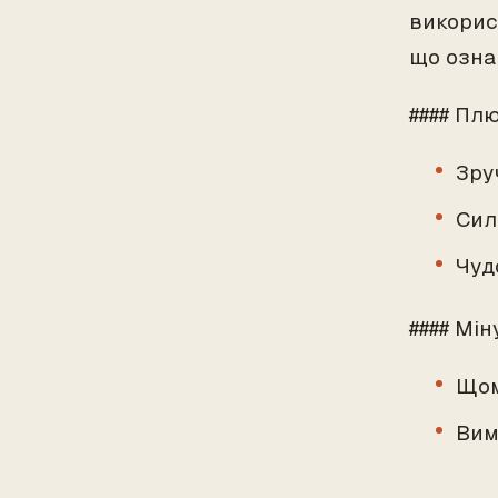
викорис
що озна
#### Пл
Зру
Сил
Чуд
#### Мін
Щом
Вим