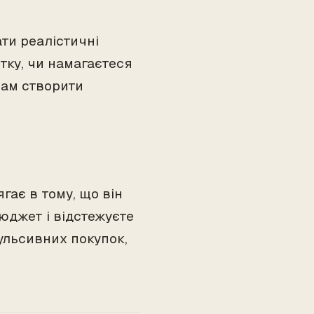
ти реалістичні
стку, чи намагаєтеся
вам створити
гає в тому, що він
юджет і відстежуєте
пульсивних покупок,