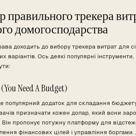
р правильного трекера вит
го домогосподарства
ава доходить до вибору трекера витрат для сім'
х варіантів. Ось деякі популярні інструменти,
ути:
 (You Need A Budget)
це популярний додаток для складання бюджету
вачів призначати кожен долар, який вони заро
. Він пропонує потужну платформу для відстеж
лення фінансових цілей і управління боргами.