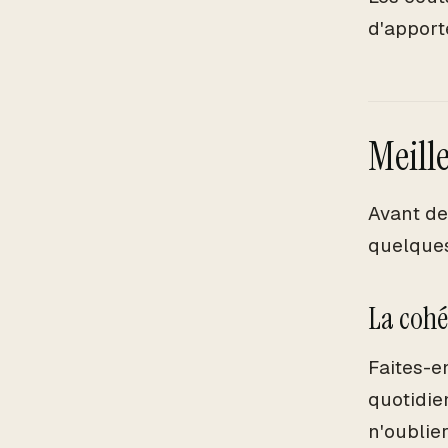
d'apport
Meill
Avant de 
quelques
La cohér
Faites-e
quotidie
n'oublie