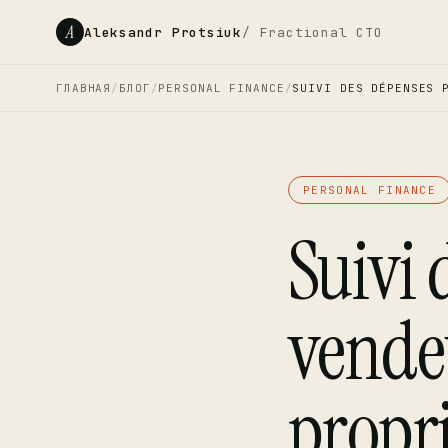
A
Aleksandr Protsiuk
/ Fractional CTO
ГЛАВНАЯ
/
БЛОГ
/
PERSONAL FINANCE
/
SUIVI DES DÉPENSES 
PERSONAL FINANCE
Suivi 
vendeu
propri