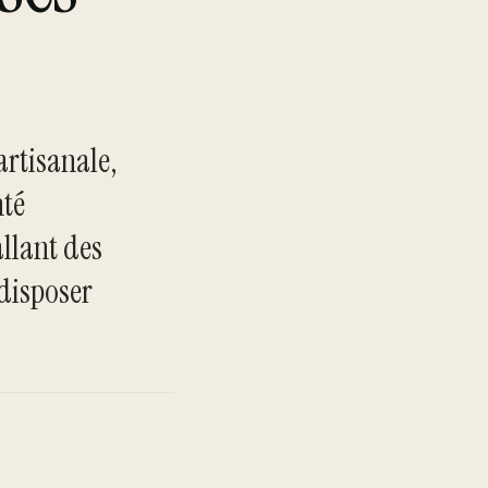
artisanale,
nté
allant des
TO
 disposer