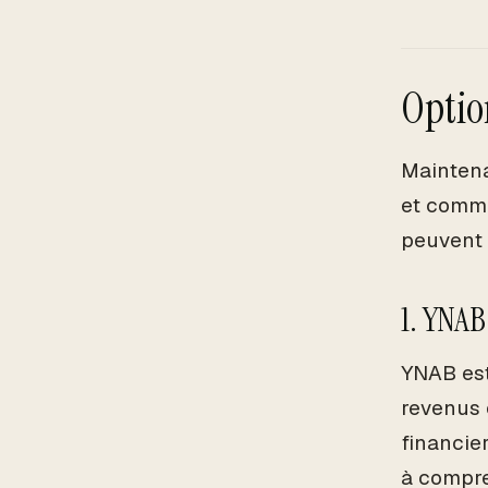
Optio
Maintena
et comme
peuvent 
1. YNAB
YNAB est
revenus 
financie
à compr