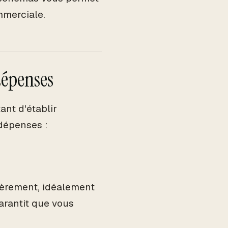
mmerciale.
dépenses
ant d'établir
 dépenses :
ièrement, idéalement
rantit que vous