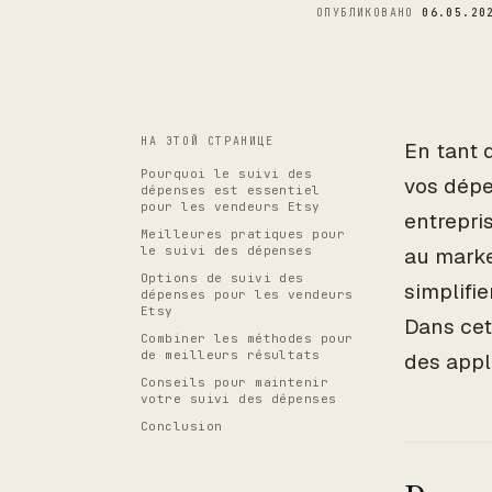
ОПУБЛИКОВАНО
06.05.20
НА ЭТОЙ СТРАНИЦЕ
En tant 
Pourquoi le suivi des
vos dépe
dépenses est essentiel
pour les vendeurs Etsy
entrepri
Meilleures pratiques pour
le suivi des dépenses
au marke
Options de suivi des
simplifi
dépenses pour les vendeurs
Etsy
Dans cet
Combiner les méthodes pour
de meilleurs résultats
des appl
Conseils pour maintenir
votre suivi des dépenses
Conclusion