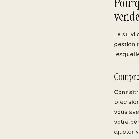
Pourqu
vende
Le suivi
gestion 
lesquelle
Compren
Connaîtr
précisio
vous ave
votre bé
ajuster v