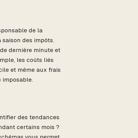
esponsable de la
 saison des impôts.
 de dernière minute et
ple, les coûts liés
cile et même aux frais
u imposable.
ntifier des tendances
dant certains mois ?
s schémas vous permet