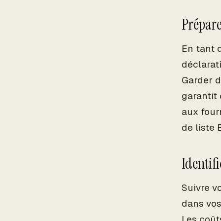
Prépare
En tant 
déclarat
Garder d
garantit
aux four
de liste
Identif
Suivre v
dans vos
Les coût