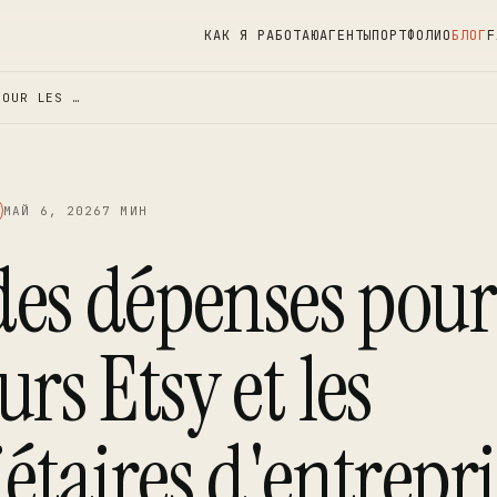
КАК Я РАБОТАЮ
АГЕНТЫ
ПОРТФОЛИО
БЛОГ
F
POUR LES …
МАЙ 6, 2026
7 МИН
des dépenses pour
rs Etsy et les
étaires d'entrepri