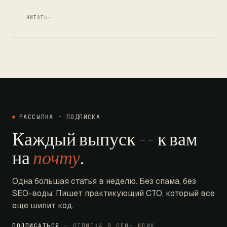
ЧИТАТЬ
→
РАССЫЛКА - ПОДПИСКА
Каждый выпуск -- к вам
на
почту
.
Одна большая статья в неделю. Без спама, без
SEO-воды. Пишет практикующий CTO, который все
еще шипит код.
ПОДПИСАТЬСЯ
- ОТПИСКА В ОДИН КЛИК