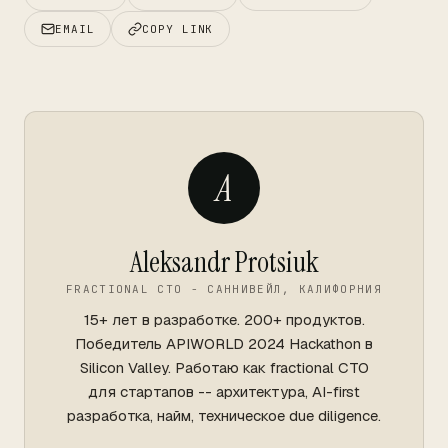
EMAIL
COPY LINK
A
Aleksandr Protsiuk
FRACTIONAL CTO - САННИВЕЙЛ, КАЛИФОРНИЯ
15+ лет в разработке. 200+ продуктов.
Победитель APIWORLD 2024 Hackathon в
Silicon Valley. Работаю как fractional CTO
для стартапов -- архитектура, AI-first
разработка, найм, техническое due diligence.