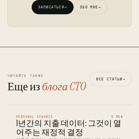
ЗАПИСАТЬСЯ
→
ОБО МНЕ
→
ЧИТАЙТЕ ТАКЖЕ
ВСЕ СТАТЬИ
→
Еще из
блога CTO
PERSONAL FINANCE
5 MIN
1년간의 지출 데이터: 그것이 열
어주는 재정적 결정