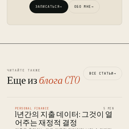
ЗАПИСАТЬСЯ
→
ОБО МНЕ
→
ЧИТАЙТЕ ТАКЖЕ
ВСЕ СТАТЬИ
→
Еще из
блога CTO
PERSONAL FINANCE
5 MIN
1년간의 지출 데이터: 그것이 열
어주는 재정적 결정