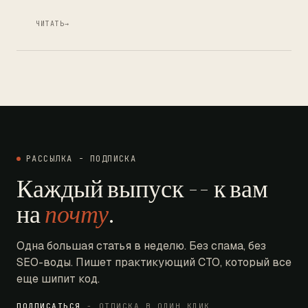
ЧИТАТЬ
→
РАССЫЛКА - ПОДПИСКА
Каждый выпуск -- к вам
на
почту
.
Одна большая статья в неделю. Без спама, без
SEO-воды. Пишет практикующий CTO, который все
еще шипит код.
ПОДПИСАТЬСЯ
- ОТПИСКА В ОДИН КЛИК