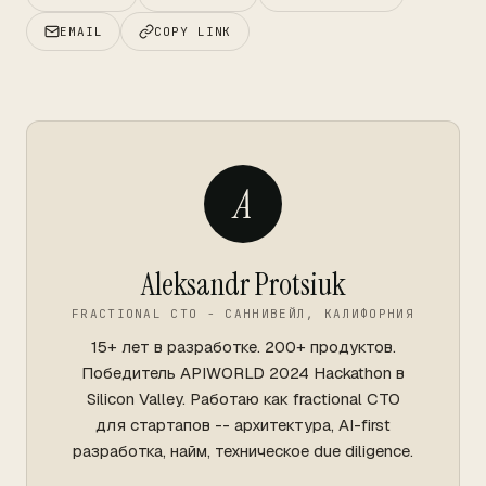
EMAIL
COPY LINK
A
Aleksandr Protsiuk
FRACTIONAL CTO - САННИВЕЙЛ, КАЛИФОРНИЯ
15+ лет в разработке. 200+ продуктов.
Победитель APIWORLD 2024 Hackathon в
Silicon Valley. Работаю как fractional CTO
для стартапов -- архитектура, AI-first
разработка, найм, техническое due diligence.