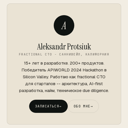
A
Aleksandr Protsiuk
FRACTIONAL CTO - САННИВЕЙЛ, КАЛИФОРНИЯ
15+ лет в разработке. 200+ продуктов.
Победитель APIWORLD 2024 Hackathon в
Silicon Valley. Работаю как fractional CTO
для стартапов -- архитектура, AI-first
разработка, найм, техническое due diligence.
ЗАПИСАТЬСЯ
→
ОБО МНЕ
→