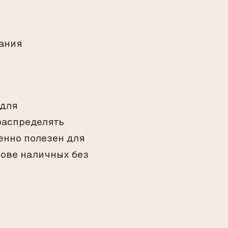
ания
 для
распределять
енно полезен для
нове наличных без