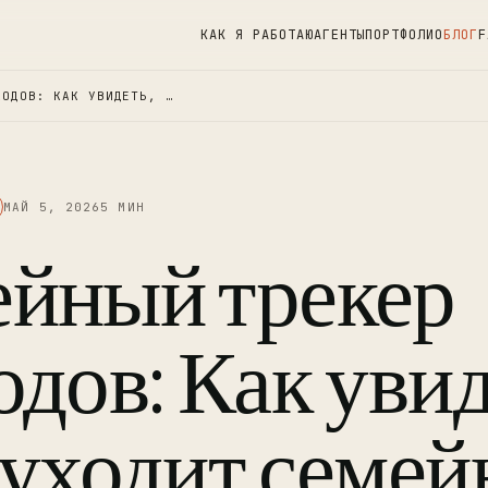
КАК Я РАБОТАЮ
АГЕНТЫ
ПОРТФОЛИО
БЛОГ
F
ХОДОВ: КАК УВИДЕТЬ, …
МАЙ 5, 2026
5 МИН
йный трекер
одов: Как увид
 уходит семе