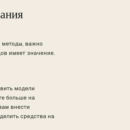
вания
и методы, важно
ов имеет значение.
явить модели
те больше на
вам внести
делить средства на