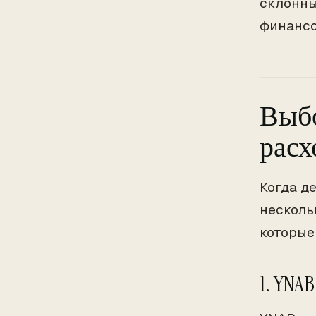
склонны
финансо
Выбо
расх
Когда д
несколь
которые
1. YNAB