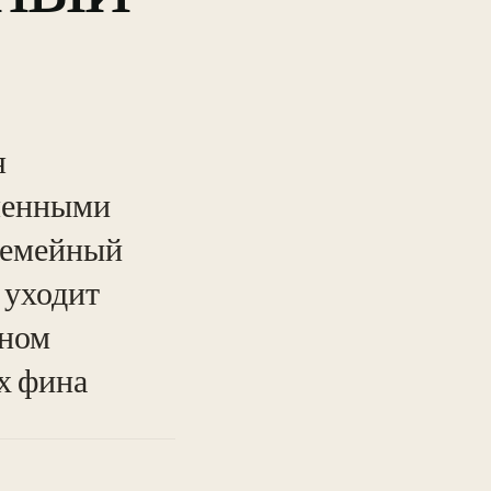
я
сленными
Семейный
 уходит
чном
х фина