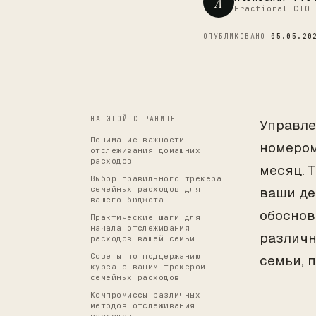
A
Fractional CTO 
ОПУБЛИКОВАНО
05.05.20
НА ЭТОЙ СТРАНИЦЕ
Управле
Понимание важности
номером
отслеживания домашних
расходов
месяц. 
Выбор правильного трекера
семейных расходов для
ваши де
вашего бюджета
обоснов
Практические шаги для
начала отслеживания
различн
расходов вашей семьи
Советы по поддержанию
семьи, 
курса с вашим трекером
семейных расходов
Компромиссы различных
методов отслеживания