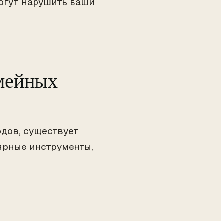
огут нарушить ваши
емейных
одов, существует
ярные инструменты,