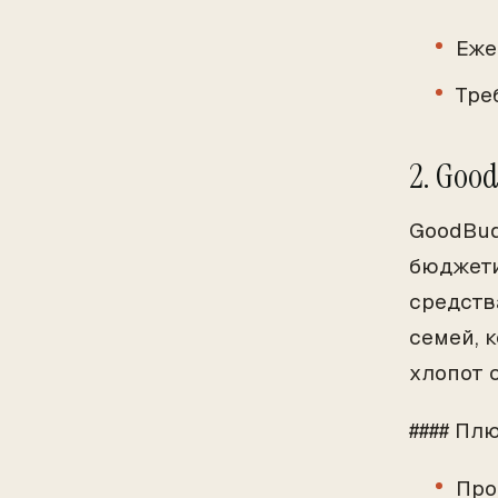
Еже
Тре
2. Goo
GoodBud
бюджети
средств
семей, 
хлопот 
#### Пл
Про