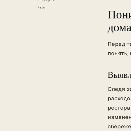
расходов
Итог
Пони
дома
Перед т
понять,
Выявл
Следя з
расходо
рестора
изменен
сбереже