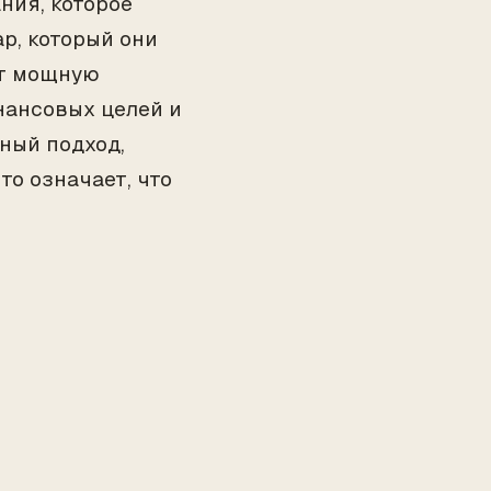
ния, которое
р, который они
ет мощную
нансовых целей и
ный подход,
о означает, что