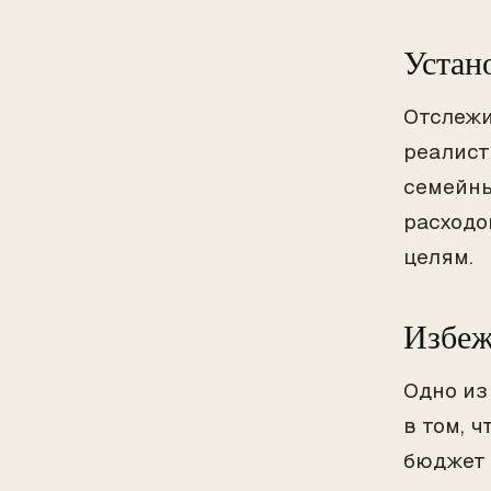
Устан
Отслежи
реалист
семейны
расходо
целям.
Избеж
Одно из
в том, 
бюджет 