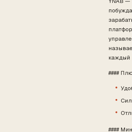
YNAB — 
побужда
зарабат
платфор
управле
называе
каждый 
#### Пл
Удо
Сил
Отл
#### Ми