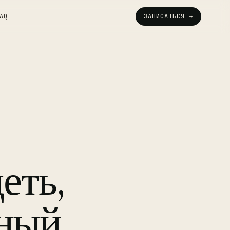
AQ
ЗАПИСАТЬСЯ →
еть,
йный