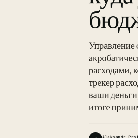
бюд
Управление 
акробатичес
расходами, 
трекер расхо
ваши деньги
итоге прини
Aleksandr Pro