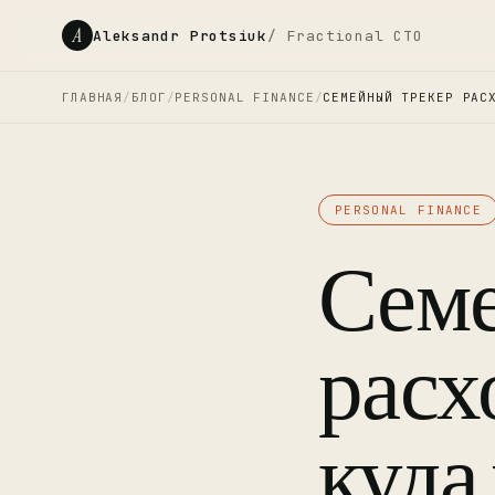
A
Aleksandr Protsiuk
/ Fractional CTO
ГЛАВНАЯ
/
БЛОГ
/
PERSONAL FINANCE
/
СЕМЕЙНЫЙ ТРЕКЕР РАС
PERSONAL FINANCE
Семе
расх
куда