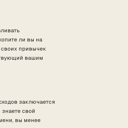
вливать
копите ли вы на
е своих привычек
ствующий вашим
сходов заключается
ы знаете свой
мени, вы менее