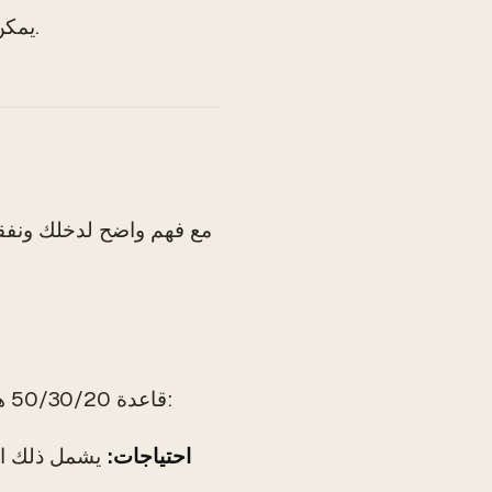
يمكن استخدام هذا المبلغ المتبقي للادخار، أو الاستثمارات، أو سداد الديون.
مع فهم واضح لدخلك ونفقا
قاعدة 50/30/20 هي طريقة بسيطة لوضع الميزانية تقوم بتخصيص دخلك إلى ثلاث فئات:
50% احتياجات:
يشمل ذلك الن