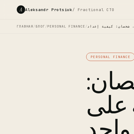
A
Aleksandr Protsiuk
/ Fractional CTO
ГЛАВНАЯ
/
БЛОГ
/
PERSONAL FINANCE
/
PERSONAL FINANCE
صان:
ة على
واحد