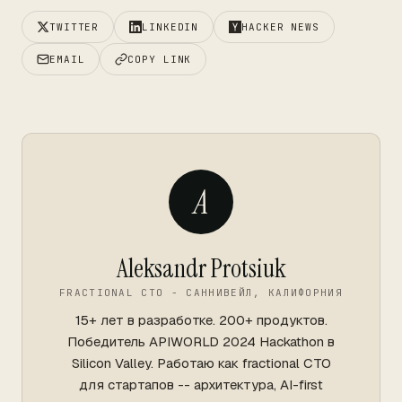
TWITTER
LINKEDIN
HACKER NEWS
EMAIL
COPY LINK
A
Aleksandr Protsiuk
FRACTIONAL CTO - САННИВЕЙЛ, КАЛИФОРНИЯ
15+ лет в разработке. 200+ продуктов.
Победитель APIWORLD 2024 Hackathon в
Silicon Valley. Работаю как fractional CTO
для стартапов -- архитектура, AI-first