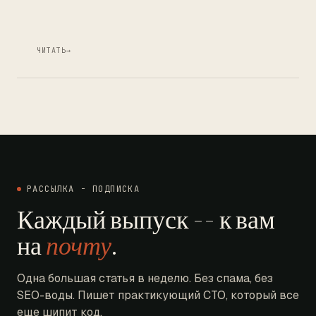
ЧИТАТЬ
→
РАССЫЛКА - ПОДПИСКА
Каждый выпуск -- к вам
на
почту
.
Одна большая статья в неделю. Без спама, без
SEO-воды. Пишет практикующий CTO, который все
еще шипит код.