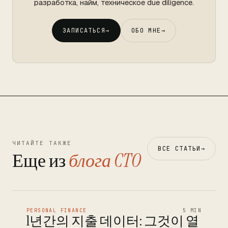
разработка, найм, техническое due diligence.
ЗАПИСАТЬСЯ
→
ОБО МНЕ
→
ЧИТАЙТЕ ТАКЖЕ
ВСЕ СТАТЬИ
→
Еще из
блога CTO
PERSONAL FINANCE
5 MIN
1년간의 지출 데이터: 그것이 열