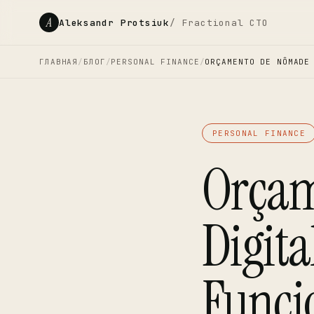
A
Aleksandr Protsiuk
/ Fractional CTO
ГЛАВНАЯ
/
БЛОГ
/
PERSONAL FINANCE
/
ORÇAMENTO DE NÔMADE
PERSONAL FINANCE
Orçam
Digita
Funci