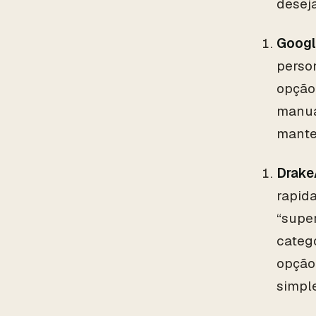
desej
Googl
perso
opção
manua
mante
Drake
rapida
“supe
categ
opção
simpl