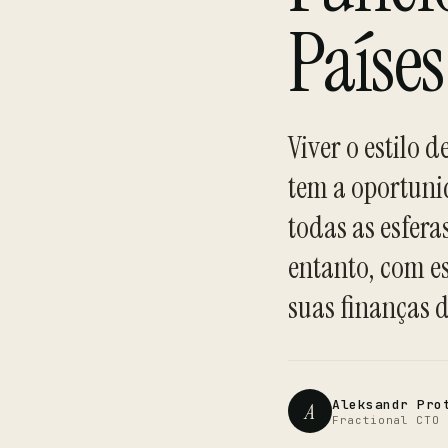
Países
Viver o estilo 
tem a oportuni
todas as esfera
entanto, com e
suas finanças d
Aleksandr Pro
A
Fractional CTO 