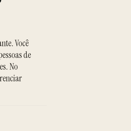
ante. Você
pessoas de
es. No
TO
renciar