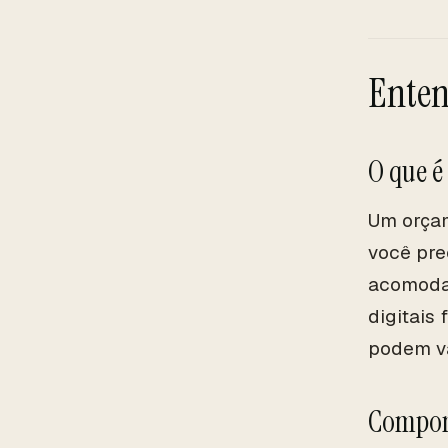
Enten
O que 
Um orçam
você pre
acomodaç
digitais
podem va
Compon