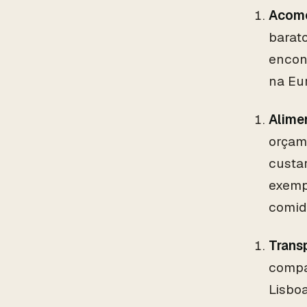
Acom
barato
encon
na Eur
Alime
orçam
custa
exemp
comida
Trans
compa
Lisbo