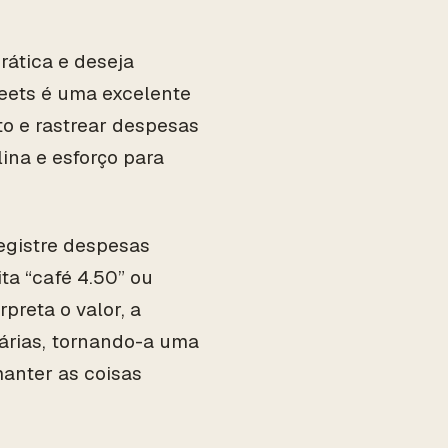
ática e deseja
heets é uma excelente
o e rastrear despesas
ina e esforço para
egistre despesas
ta “café 4.50” ou
preta o valor, a
árias, tornando-a uma
anter as coisas