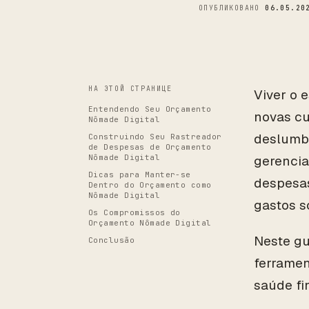
ОПУБЛИКОВАНО
06.05.20
НА ЭТОЙ СТРАНИЦЕ
Viver o 
Entendendo Seu Orçamento
novas cu
Nômade Digital
deslumbr
Construindo Seu Rastreador
de Despesas de Orçamento
Nômade Digital
gerencia
Dicas para Manter-se
despesas
Dentro do Orçamento como
Nômade Digital
gastos s
Os Compromissos do
Orçamento Nômade Digital
Neste gu
Conclusão
ferramen
saúde fi