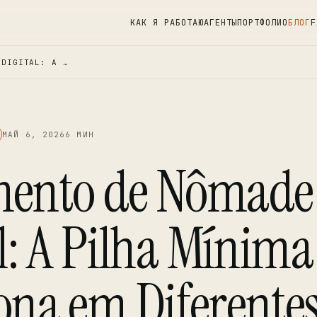
КАК Я РАБОТАЮ
АГЕНТЫ
ПОРТФОЛИО
БЛОГ
F
 DIGITAL: A …
МАЙ 6, 2026
6 МИН
ento de Nômade
l: A Pilha Mínima
ona em Diferente