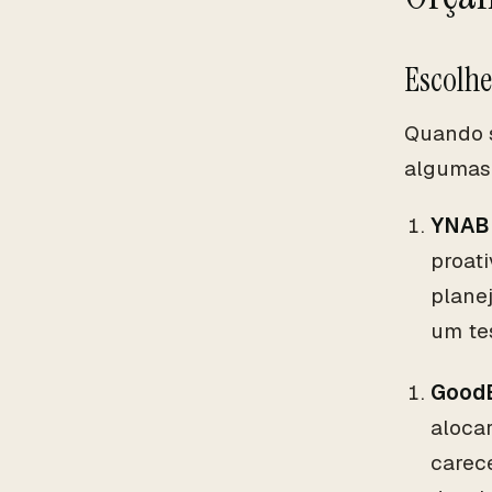
Escolhe
Quando s
algumas 
YNAB 
proat
plane
um tes
GoodB
alocar
carec