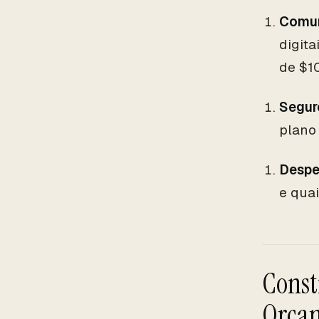
Comun
digit
de $1
Segur
plano
Despe
e qua
Const
Orçam