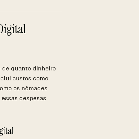
igital
 de quanto dinheiro
nclui custos como
 Como os nômades
, essas despesas
ital