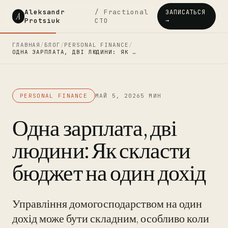
Aleksandr
/ Fractional
ЗАПИСАТЬСЯ
A
Protsiuk
CTO
→
ГЛАВНАЯ
/
БЛОГ
/
PERSONAL FINANCE
/
ОДНА ЗАРПЛАТА, ДВІ ЛЮДИНИ: ЯК …
PERSONAL FINANCE
МАЙ 5, 2026
5 МИН
Одна зарплата, дві
людини: Як скласти
бюджет на один дохід
Управління домогосподарством на один
дохід може бути складним, особливо коли