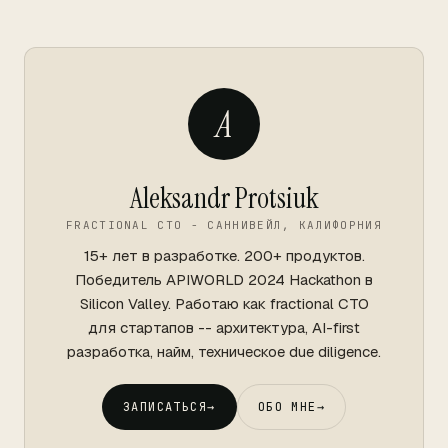
A
Aleksandr Protsiuk
FRACTIONAL CTO - САННИВЕЙЛ, КАЛИФОРНИЯ
15+ лет в разработке. 200+ продуктов.
Победитель APIWORLD 2024 Hackathon в
Silicon Valley. Работаю как fractional CTO
для стартапов -- архитектура, AI-first
разработка, найм, техническое due diligence.
ЗАПИСАТЬСЯ
→
ОБО МНЕ
→