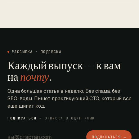
РАССЫЛКА - ПОДПИСКА
Каждый выпуск -- к вам
на
почту
.
Одна большая статья в неделю. Без спама, без
SEO-воды. Пишет практикующий CTO, который все
еще шипит код.
ПОДПИСАТЬСЯ
- ОТПИСКА В ОДИН КЛИК
ПОДПИСАТЬСЯ →