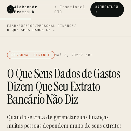
Aleksandr
/ Fractional
ЗАПИСАТЬСЯ
A
Protsiuk
CTO
→
ГЛАВНАЯ
/
БЛОГ
/
PERSONAL FINANCE
/
O QUE SEUS DADOS DE …
PERSONAL FINANCE
МАЙ 6, 2026
7 МИН
O Que Seus Dados de Gastos
Dizem Que Seu Extrato
Bancário Não Diz
Quando se trata de gerenciar suas finanças,
muitas pessoas dependem muito de seus extratos