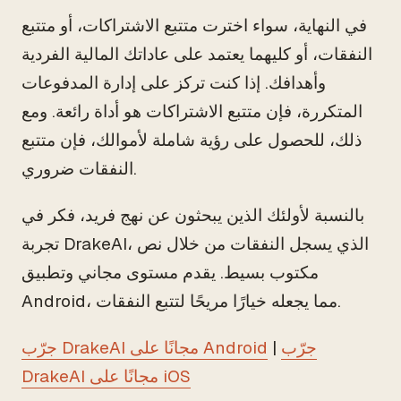
في النهاية، سواء اخترت متتبع الاشتراكات، أو متتبع
النفقات، أو كليهما يعتمد على عاداتك المالية الفردية
وأهدافك. إذا كنت تركز على إدارة المدفوعات
المتكررة، فإن متتبع الاشتراكات هو أداة رائعة. ومع
ذلك، للحصول على رؤية شاملة لأموالك، فإن متتبع
النفقات ضروري.
بالنسبة لأولئك الذين يبحثون عن نهج فريد، فكر في
تجربة DrakeAI، الذي يسجل النفقات من خلال نص
مكتوب بسيط. يقدم مستوى مجاني وتطبيق
Android، مما يجعله خيارًا مريحًا لتتبع النفقات.
جرّب
|
جرّب DrakeAI مجانًا على Android
DrakeAI مجانًا على iOS