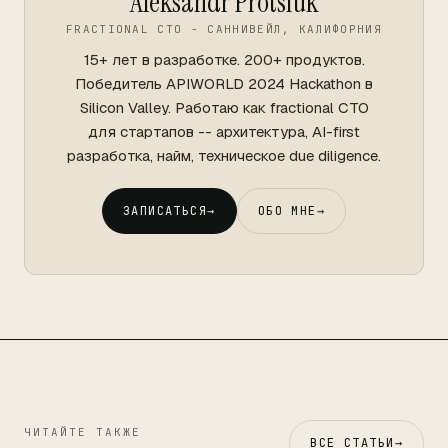
Aleksandr Protsiuk
FRACTIONAL CTO - САННИВЕЙЛ, КАЛИФОРНИЯ
15+ лет в разработке. 200+ продуктов.
Победитель APIWORLD 2024 Hackathon в
Silicon Valley. Работаю как fractional CTO
для стартапов -- архитектура, AI-first
разработка, найм, техническое due diligence.
ЗАПИСАТЬСЯ
→
ОБО МНЕ
→
ЧИТАЙТЕ ТАКЖЕ
ВСЕ СТАТЬИ
→