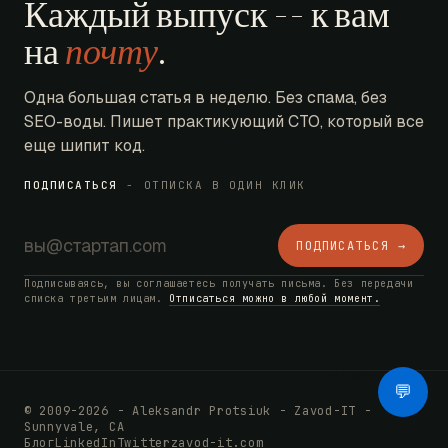
Каждый выпуск -- к вам
на
почту
.
Одна большая статья в неделю. Без спама, без
SEO-воды. Пишет практикующий CTO, который все
еще шипит код.
ПОДПИСАТЬСЯ
- ОТПИСКА В ОДИН КЛИК
ПОДПИСАТЬСЯ →
Подписываясь, вы соглашаетесь получать письма. Без передачи
списка третьим лицам.
Отписаться можно в любой момент.
AI Bot
💬
© 2009-2026 - Aleksandr Protsiuk - Zavod-IT -
Sunnyvale, CA
Блог
LinkedIn
Twitter
zavod-it.com