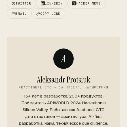
TWITTER
LINKEDIN
HACKER NEWS
EMAIL
COPY LINK
A
Aleksandr Protsiuk
FRACTIONAL CTO - САННИВЕЙЛ, КАЛИФОРНИЯ
15+ лет в разработке. 200+ продуктов.
Победитель APIWORLD 2024 Hackathon в
Silicon Valley. Работаю как fractional CTO
для стартапов -- архитектура, AI-first
разработка, найм, техническое due diligence.