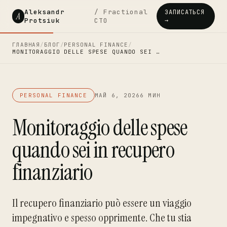
Aleksandr
/ Fractional
ЗАПИСАТЬСЯ
A
Protsiuk
CTO
→
ГЛАВНАЯ
/
БЛОГ
/
PERSONAL FINANCE
/
MONITORAGGIO DELLE SPESE QUANDO SEI …
PERSONAL FINANCE
МАЙ 6, 2026
6 МИН
Monitoraggio delle spese
quando sei in recupero
finanziario
Il recupero finanziario può essere un viaggio
impegnativo e spesso opprimente. Che tu stia