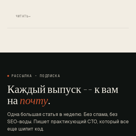
ЧИТАТЬ
→
РАССЫЛКА - ПОДПИСКА
Каждый выпуск -- к вам
на
почту
.
Одна большая статья в неделю. Без спама, без
SEO-воды. Пишет практикующий CTO, который все
еще шипит код.