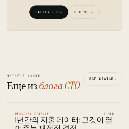
ЗАПИСАТЬСЯ
→
ОБО МНЕ
→
ЧИТАЙТЕ ТАКЖЕ
ВСЕ СТАТЬИ
→
Еще из
блога CTO
PERSONAL FINANCE
5 MIN
1년간의 지출 데이터: 그것이 열
어주는 재정적 결정