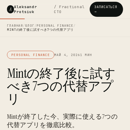
Aleksandr
/ Fractional
ЗАПИСАТЬСЯ
A
Protsiuk
CTO
→
ГЛАВНАЯ
/
БЛОГ
/
PERSONAL FINANCE
/
MINTの終了後に試すべき7つの代替アプリ
PERSONAL FINANCE
МАЙ 4, 2026
1 МИН
Mintの終了後に試す
べき7つの代替アプ
リ
Mintが終了した今、実際に使える7つの
代替アプリを徹底比較。