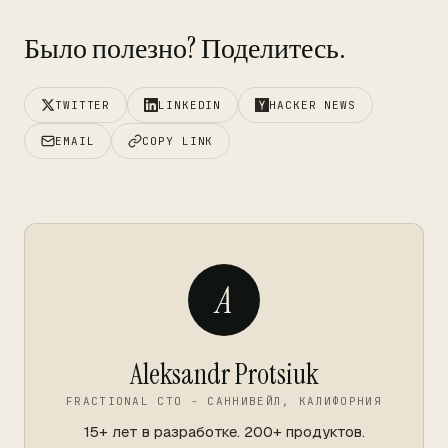
Было полезно? Поделитесь.
TWITTER
LINKEDIN
HACKER NEWS
EMAIL
COPY LINK
A
Aleksandr Protsiuk
FRACTIONAL CTO - САННИВЕЙЛ, КАЛИФОРНИЯ
15+ лет в разработке. 200+ продуктов.