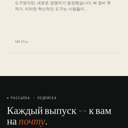
도구였지만, 새로운 경쟁자가 등장했습니다: AI 경비 추
적기. 이러한 혁신적인 도구는 사람들이 …
ЧИТАТЬ
→
РАССЫЛКА - ПОДПИСКА
Каждый выпуск -- к вам
на
почту
.