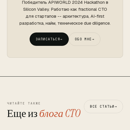
Победитель APIWORLD 2024 Hackathon в
Silicon Valley. Работаю как fractional CTO
для стартапов -- архитектура, AI-first
разработка, найм, техническое due diligence.
ЗАПИСАТЬСЯ
→
ОБО МНЕ
→
ЧИТАЙТЕ ТАКЖЕ
ВСЕ СТАТЬИ
→
Еще из
блога CTO