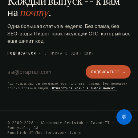
Каждый выпуск -- к вам
на
почту
.
Одна большая статья в неделю. Без спама, без
SEO-воды. Пишет практикующий CTO, который все
еще шипит код.
ПОДПИСАТЬСЯ
- ОТПИСКА В ОДИН КЛИК
ПОДПИСАТЬСЯ →
Подписываясь, вы соглашаетесь получать письма. Без передачи
списка третьим лицам.
Отписаться можно в любой момент.
AI Bot
💬
© 2009-2026 - Aleksandr Protsiuk - Zavod-IT -
Sunnyvale, CA
Блог
LinkedIn
Twitter
zavod-it.com