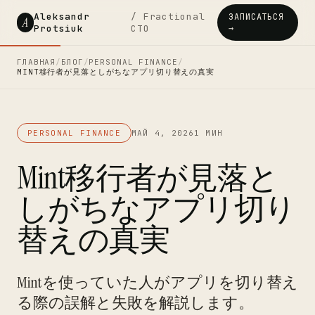
Aleksandr
/ Fractional
ЗАПИСАТЬСЯ
A
Protsiuk
CTO
→
ГЛАВНАЯ
/
БЛОГ
/
PERSONAL FINANCE
/
MINT移行者が見落としがちなアプリ切り替えの真実
PERSONAL FINANCE
МАЙ 4, 2026
1 МИН
Mint移行者が見落と
しがちなアプリ切り
替えの真実
Mintを使っていた人がアプリを切り替え
る際の誤解と失敗を解説します。