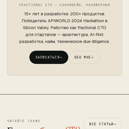
FRACTIONAL CTO - САННИВЕЙЛ, КАЛИФОРНИЯ
15+ лет в разработке. 200+ продуктов.
Победитель APIWORLD 2024 Hackathon в
Silicon Valley. Работаю как fractional CTO
для стартапов -- архитектура, AI-first
разработка, найм, техническое due diligence.
ЗАПИСАТЬСЯ
→
ОБО МНЕ
→
ЧИТАЙТЕ ТАКЖЕ
ВСЕ СТАТЬИ
→