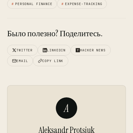
#
PERSONAL FINANCE
#
EXPENSE-TRACKING
Было полезно? Поделитесь.
TWITTER
LINKEDIN
HACKER NEWS
EMAIL
COPY LINK
A
Aleksandr Protsiuk