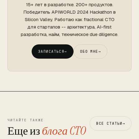
15+ лет в разработке. 200+ продуктов.
Победитель APIWORLD 2024 Hackathon в
Silicon Valley. Работаю как fractional CTO
для стартапов -- архитектура, AI-first
разработка, найм, техническое due diligence.
ЗАПИСАТЬСЯ
→
ОБО МНЕ
→
ЧИТАЙТЕ ТАКЖЕ
ВСЕ СТАТЬИ
→
Еще из
блога CTO