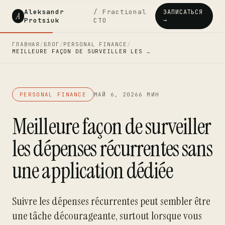
Aleksandr
/ Fractional
ЗАПИСАТЬСЯ
A
Protsiuk
CTO
→
ГЛАВНАЯ
/
БЛОГ
/
PERSONAL FINANCE
/
MEILLEURE FAÇON DE SURVEILLER LES …
PERSONAL FINANCE
МАЙ 6, 2026
6 МИН
Meilleure façon de surveiller
les dépenses récurrentes sans
une application dédiée
Suivre les dépenses récurrentes peut sembler être
une tâche décourageante, surtout lorsque vous