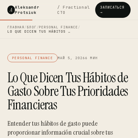
Aleksandr
/ Fractional
ЗАПИСАТЬСЯ
A
Protsiuk
CTO
→
ГЛАВНАЯ
/
БЛОГ
/
PERSONAL FINANCE
/
LO QUE DICEN TUS HÁBITOS …
PERSONAL FINANCE
МАЙ 5, 2026
6 МИН
Lo Que Dicen Tus Hábitos de
Gasto Sobre Tus Prioridades
Financieras
Entender tus hábitos de gasto puede
proporcionar información crucial sobre tus