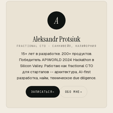
A
Aleksandr Protsiuk
FRACTIONAL CTO - САННИВЕЙЛ, КАЛИФОРНИЯ
15+ лет в разработке. 200+ продуктов.
Победитель APIWORLD 2024 Hackathon в
Silicon Valley. Работаю как fractional CTO
для стартапов -- архитектура, AI-first
разработка, найм, техническое due diligence.
ЗАПИСАТЬСЯ
→
ОБО МНЕ
→