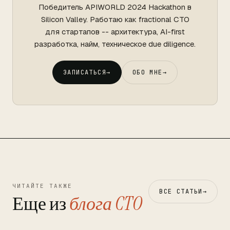
Победитель APIWORLD 2024 Hackathon в
Silicon Valley. Работаю как fractional CTO
для стартапов -- архитектура, AI-first
разработка, найм, техническое due diligence.
ЗАПИСАТЬСЯ
→
ОБО МНЕ
→
ЧИТАЙТЕ ТАКЖЕ
ВСЕ СТАТЬИ
→
Еще из
блога CTO