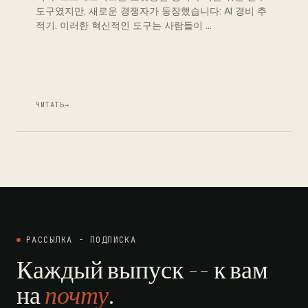
도구였지만, 새로운 경쟁자가 등장했습니다: AI 경비 추
적기. 이러한 혁신적인 도구는 사람들이 …
ЧИТАТЬ
→
РАССЫЛКА - ПОДПИСКА
Каждый выпуск -- к вам
на
почту
.