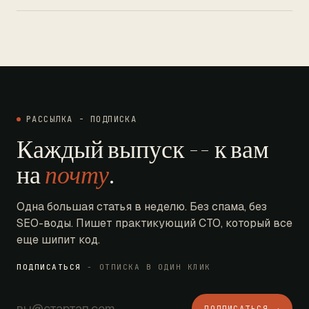
РАССЫЛКА - ПОДПИСКА
Каждый выпуск -- к вам
на
почту
.
Одна большая статья в неделю. Без спама, без
SEO-воды. Пишет практикующий CTO, который все
еще шипит код.
ПОДПИСАТЬСЯ
- ОТПИСКА В ОДИН КЛИК
ПОДПИСАТЬСЯ →