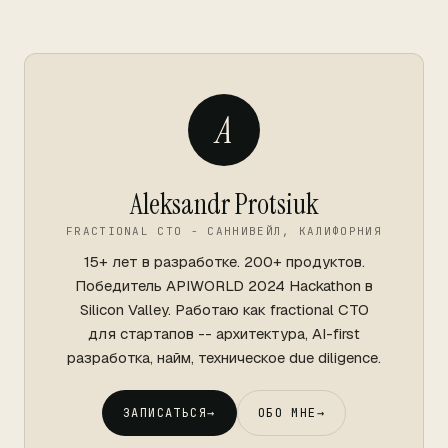
A
Aleksandr Protsiuk
FRACTIONAL CTO - САННИВЕЙЛ, КАЛИФОРНИЯ
15+ лет в разработке. 200+ продуктов.
Победитель APIWORLD 2024 Hackathon в
Silicon Valley. Работаю как fractional CTO
для стартапов -- архитектура, AI-first
разработка, найм, техническое due diligence.
ЗАПИСАТЬСЯ
→
ОБО МНЕ
→