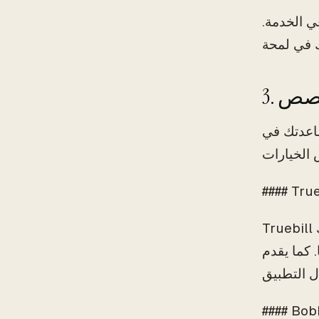
ي الخدمة.
مخصص
اعدتك في
#### True
Truebill هو تطبيق لإدارة الاشتراكات يساعد المستخدمين في تتبع رسومهم المتكررة. يمكنك
Truebi ميزات
#### Bob