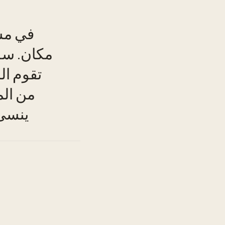
في مشه
مكان. سوا
TO
تقوم ال
من الم
ينسى 