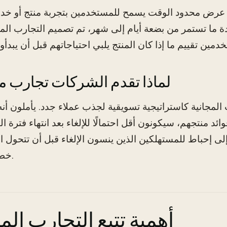
ي عرض محدود الوقت يسمح للمستخدمين بتجربة منتج أو خد
دة ما تستمر من بضعة أيام إلى شهر، تم تصميم التجارب المجا
لماذا تقدم الشركات تجارب م
لمجانية كاستراتيجية تسويقية لجذب عملاء جدد. يأملون أنه
 منتجهم، سيكونون أقل احتمالًا للإلغاء بعد انتهاء فترة ال
ى إحباط للمستهلكين الذين ينسون الإلغاء قبل أن تتحول ال
خطة مدفوعة.
أهمية تتبع التجارب الم