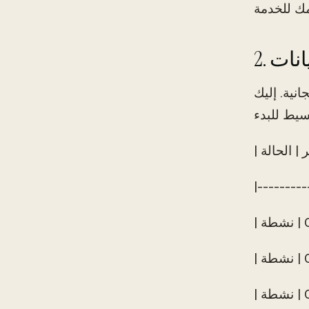
انات
انية. إليك
|---------