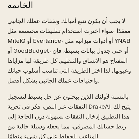
الخاتمة
لا يجب أن يكون تتبع أميالك ونفقات عملك الجانبي
معقدًا. سواء اخترت استخدام تطبيقات مخصصة مثل
MileIQ أو Everlance، أو أدوات ميزانية مثل YNAB
أو GoodBudget، أو حتى جدول بيانات بسيط، فإن
المفتاح هو الاتساق والتنظيم. كل طريقة لها مزاياها
وعيوبها، لذا اختر الطريقة التي تناسب أسلوب حياتك
واحتياجات عملك الجانبي بشكل أفضل.
بالنسبة لأولئك الذين يبحثون عن حل بسيط لتسجيل
النفقات عبر النص، فكر في تجربة DrakeAI. يتيح لك
هذا التطبيق إدخال النفقات بسهولة دون الحاجة إلى
ربط حسابك المصرفي، مما يجعله وسيلة خالية من
المتاعب للحفاظ على كل شيء منظمًا.