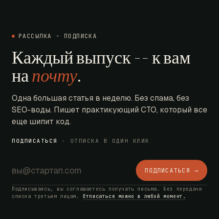
РАССЫЛКА - ПОДПИСКА
Каждый выпуск -- к вам
на
почту
.
Одна большая статья в неделю. Без спама, без
SEO-воды. Пишет практикующий CTO, который все
еще шипит код.
ПОДПИСАТЬСЯ
- ОТПИСКА В ОДИН КЛИК
ПОДПИСАТЬСЯ →
Подписываясь, вы соглашаетесь получать письма. Без передачи
списка третьим лицам.
Отписаться можно в любой момент.