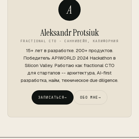
A
Aleksandr Protsiuk
FRACTIONAL CTO - САННИВЕЙЛ, КАЛИФОРНИЯ
15+ лет в разработке. 200+ продуктов.
Победитель APIWORLD 2024 Hackathon в
Silicon Valley. Работаю как fractional CTO
для стартапов -- архитектура, AI-first
разработка, найм, техническое due diligence.
ЗАПИСАТЬСЯ
→
ОБО МНЕ
→