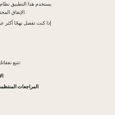
الإنفاق المختلفة. لديه نسخة مجانية بميزات محدودة، مما يجعله متاحًا للطلاب.
تتبع نفقاتك أمر أساسي لضمان التزامك بميزانيتك. يمكنك القيام بذلك عن طريق:
: احتفظ بجميع إيصالاتك وقم بتصنيفها أسبوعيًا.
ال
المراجعات المنتظمة