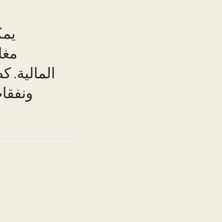
يمك
مغا
TO
المالية. 
ونفقا