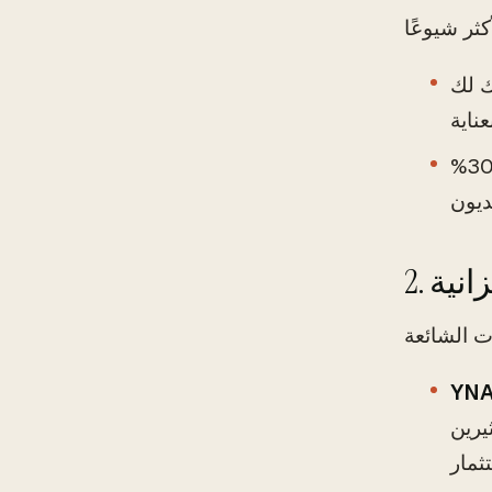
ك لك
: خصص 50% من دخلك للاحتياجات (مثل الإيجار والبقالة)، و30%
زانية
YNA
، لكن الكثيرين