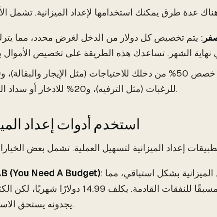
صفر
: يتم تخصيص كل دولار من الدخل لغرض محدد، مما يتر
للرغبات (مثل الترفيه)، و20% للادخار أو سداد الديون.
2. استخدم أدوات إعداد المي
: هذا التطبيق رائع لإعداد الميزانية بشكل استباقي، مما
B (You Need A Budget)
يسمح لك بالتخطيط مسبقًا للنفقات القادمة. يكلف 14.99 دولارًا شهريًا
يجدونه يستحق الاستثمار.