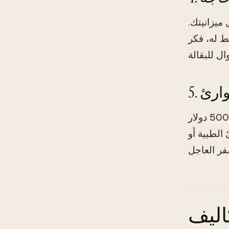
ميزانيتك.
ط له، فكر
طوارئ
كطالب دولي، يمكن أن تنشأ نفقات غير متوقعة. حاول بناء صندوق طوارئ لا يقل عن 500 دولار
ئ الطبية أو
اليف