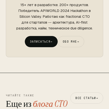
15+ лет в разработке. 200+ продуктов.
Победитель APIWORLD 2024 Hackathon в
Silicon Valley. Работаю как fractional CTO
для стартапов -- архитектура, AI-first
разработка, найм, техническое due diligence.
ЗАПИСАТЬСЯ
→
ОБО МНЕ
→
ЧИТАЙТЕ ТАКЖЕ
ВСЕ СТАТЬИ
→
Еще из
блога CTO