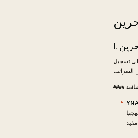
حرين
حرين
لى تسجيل
لشائعة
YNA
هجها