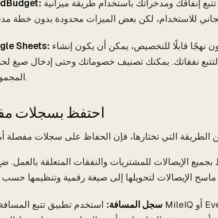
يتيح لك هذا التطبيق تتبع إنفاقك ومدخراتك باستخدام طريقة ميزانية
dBudget:
بالنسبة لأولئك الذين يفضلون نهجًا قابلًا للتخصيص، يمكن أن يكون إنشاء
gle Sheets:
 لتتبع نفقاتك. يمكنك تصنيف خصوماتك وحتى إدخال صيغ ل
المجموعات.
2. احتفظ بسجلات م
بجميع الإيصالات للمشتريات والنفقات المتعلقة بالعمل. ض
سجل المسافة:
استخدم تطبيق تتبع المسافة مثل MileIQ أو Everlance لتت