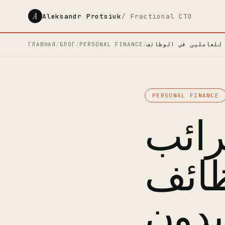
A
Aleksandr Protsiuk
/ Fractional CTO
ГЛАВНАЯ
/
БЛОГ
/
PERSONAL FINANCE
/
PERSONAL FINANCE
ائب
ظائف
 بدون