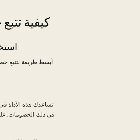
كيفية تتبع
1. اس
أبسط طريقة لتتبع خص
في ذلك الخصومات. على ا