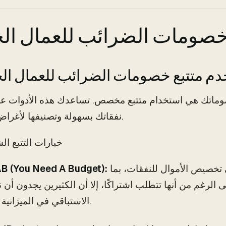
 خصومات الضرائب للعمال ال
تخدم متتبع خصومات الضرائب للعمال ال
وماتك هي استخدام متتبع مخصص. تساعدك هذه الأدوات ع
نفقاتك بسهولة وتصنيفها لأغراض الضرائب.
#### خيارات التتبع ا
تساعدك هذه الأداة في تخصيص الأموال للنفقات، بما
B (You Need A Budget):
لرغم من أنها تتطلب اشتراكًا، إلا أن الكثيرين يجدون أن ن
الاستباقي في الميزانية مفيد.