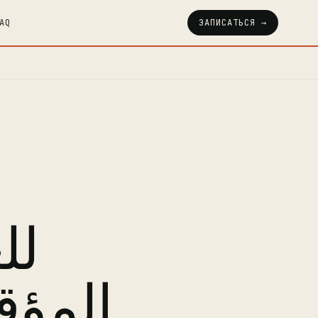
AQ
ЗАПИСАТЬСЯ →
لل
المؤقت