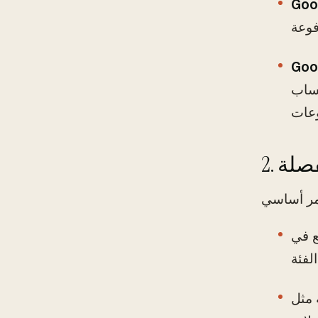
Goo
Goo
حساب
فصلة
ع في
بع أميالك