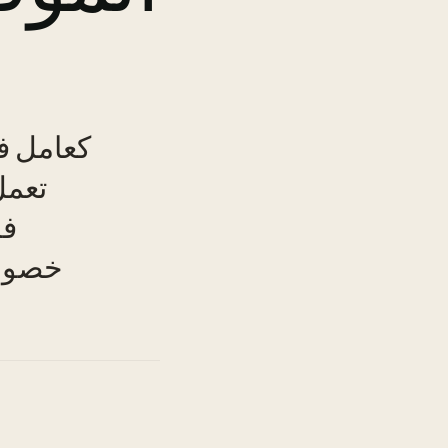
كعامل في
تعمل
TO
فر
خصوما