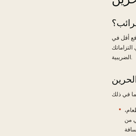
رائب؟
فع أقل في
التزاماتك
الضريبية.
لحرين
عام،
20 هو