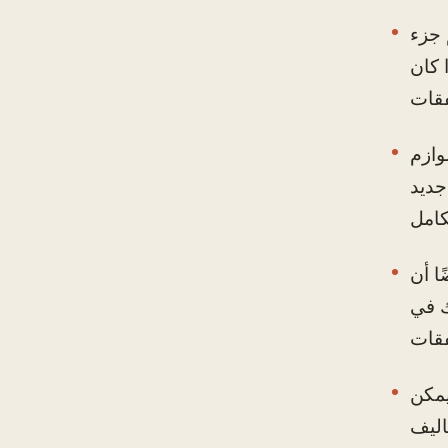
 جزء
 كان
وازم
ر محمول جديد
ا أن
سين مهاراتك في
يمكن