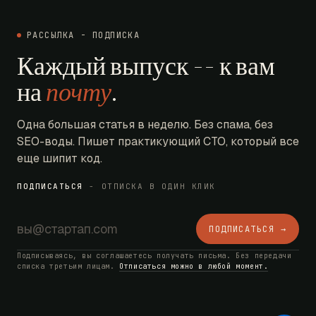
РАССЫЛКА - ПОДПИСКА
Каждый выпуск -- к вам
на
почту
.
Одна большая статья в неделю. Без спама, без
SEO-воды. Пишет практикующий CTO, который все
еще шипит код.
ПОДПИСАТЬСЯ
- ОТПИСКА В ОДИН КЛИК
ПОДПИСАТЬСЯ →
Подписываясь, вы соглашаетесь получать письма. Без передачи
списка третьим лицам.
Отписаться можно в любой момент.