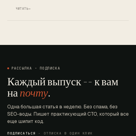
ЧИТАТЬ
→
РАССЫЛКА - ПОДПИСКА
Каждый выпуск -- к вам
на
почту
.
Одна большая статья в неделю. Без спама, без
SEO-воды. Пишет практикующий CTO, который все
еще шипит код.
ПОДПИСАТЬСЯ
- ОТПИСКА В ОДИН КЛИК