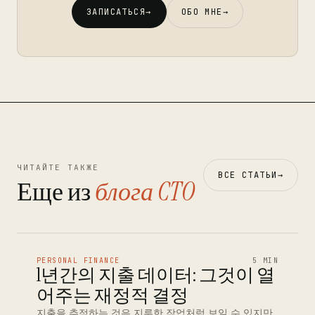
ЗАПИСАТЬСЯ
→
ОБО МНЕ
→
ЧИТАЙТЕ ТАКЖЕ
ВСЕ СТАТЬИ
→
Еще из
блога CTO
PERSONAL FINANCE
5 MIN
1년간의 지출 데이터: 그것이 열
어주는 재정적 결정
지출을 추적하는 것은 지루한 작업처럼 보일 수 있지만,