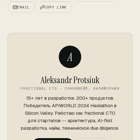
EMAIL
COPY LINK
A
Aleksandr Protsiuk
FRACTIONAL CTO - САННИВЕЙЛ, КАЛИФОРНИЯ
15+ лет в разработке. 200+ продуктов.
Победитель APIWORLD 2024 Hackathon в
Silicon Valley. Работаю как fractional CTO
для стартапов -- архитектура, AI-first
разработка, найм, техническое due diligence.