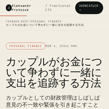
Aleksandr
/ Fractional
ЗАПИСАТЬСЯ
A
Protsiuk
CTO
→
ГЛАВНАЯ
/
БЛОГ
/
PERSONAL FINANCE
/
カップルがお金について争わずに一緒に支出を追跡する方法
PERSONAL FINANCE
МАЙ 6, 2026
1 МИН
カップルがお金につ
いて争わずに一緒に
支出を追跡する方法
カップルとしての財政管理はしばしば
意見の不一致や緊張を引き起こすこと