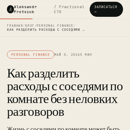
Aleksandr
/ Fractional
ЗАПИСАТЬСЯ
A
Protsiuk
CTO
→
ГЛАВНАЯ
/
БЛОГ
/
PERSONAL FINANCE
/
КАК РАЗДЕЛИТЬ РАСХОДЫ С СОСЕДЯМИ …
PERSONAL FINANCE
МАЙ 5, 2026
5 МИН
Как разделить
расходы с соседями по
комнате без неловких
разговоров
Жизнь с соседями по комнате может быть