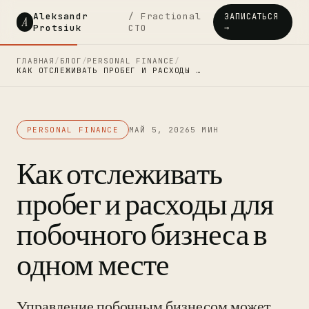
Aleksandr
/ Fractional
ЗАПИСАТЬСЯ
A
Protsiuk
CTO
→
ГЛАВНАЯ
/
БЛОГ
/
PERSONAL FINANCE
/
КАК ОТСЛЕЖИВАТЬ ПРОБЕГ И РАСХОДЫ …
PERSONAL FINANCE
МАЙ 5, 2026
5 МИН
Как отслеживать
пробег и расходы для
побочного бизнеса в
одном месте
Управление побочным бизнесом может