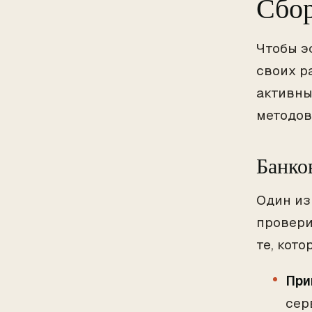
Сбор
Чтобы э
своих р
активны
методов
Банко
Один из
провери
те, кото
При
сер