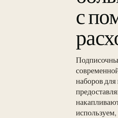
с по
расх
Подписочные
современной
наборов для
предоставля
накапливают
используем,