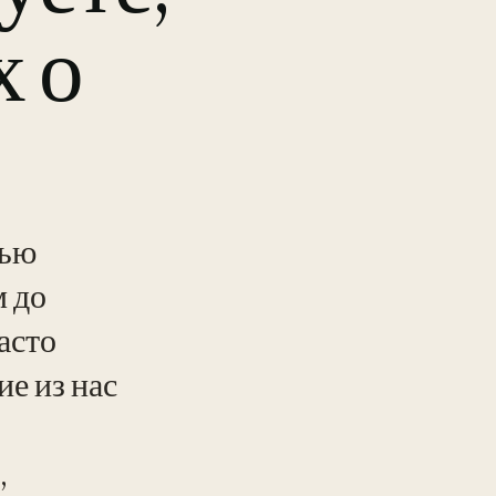
 о
тью
 до
асто
е из нас
,