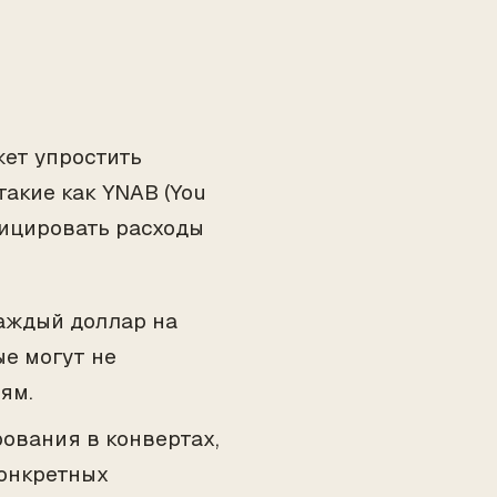
ет упростить
акие как YNAB (You
фицировать расходы
аждый доллар на
ые могут не
ям.
вания в конвертах,
конкретных