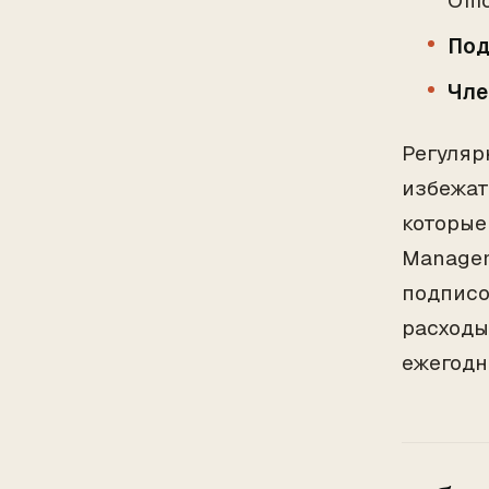
Offi
Под
Чле
Регуляр
избежат
которые
Managem
подписо
расходы
ежегодн