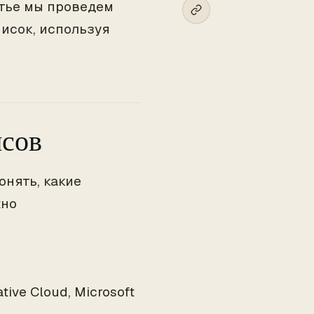
атье мы проведем
исок, используя
исов
онять, какие
жно
ive Cloud, Microsoft