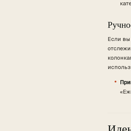
кат
Ручно
Если вы
отслежи
колонка
использ
При
«Еж
Иден