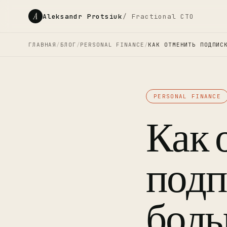
A
Aleksandr Protsiuk
/ Fractional CTO
ГЛАВНАЯ
/
БЛОГ
/
PERSONAL FINANCE
/
КАК ОТМЕНИТЬ ПОДПИС
PERSONAL FINANCE
Как 
подп
боль