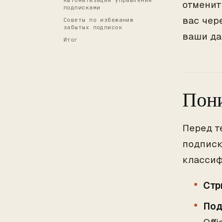
Автоматизация управления
отменит
подписками
вас чер
Советы по избежанию
забытых подписок
ваши да
Итог
Пони
Перед т
подписк
классиф
Стр
Под