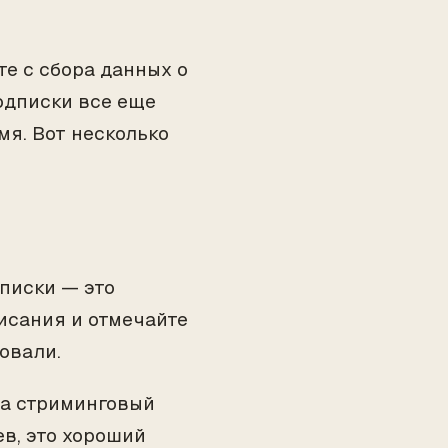
е с сбора данных о
подписки все еще
мя. Вот несколько
писки — это
исания и отмечайте
зовали.
за стриминговый
ев, это хороший