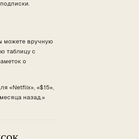
 подписки.
вы можете вручную
ую таблицу с
заметок о
 «Netflix», «$15»,
месяца назад.»
исок